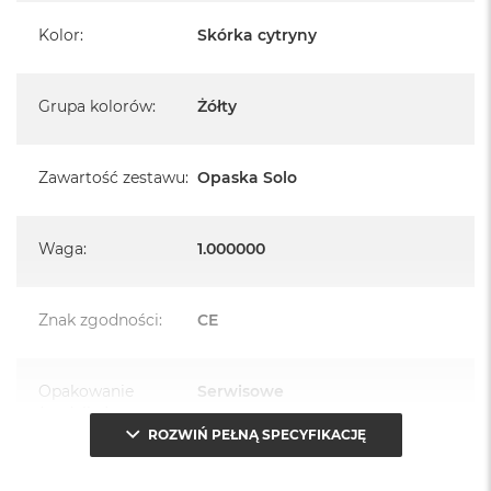
Kolor
:
Skórka cytryny
Grupa kolorów
:
Żółty
Zawartość zestawu
:
Opaska Solo
Waga
:
1.000000
Znak zgodności
:
CE
Opakowanie
Serwisowe
(pudełko)
:
ROZWIŃ PEŁNĄ SPECYFIKACJĘ