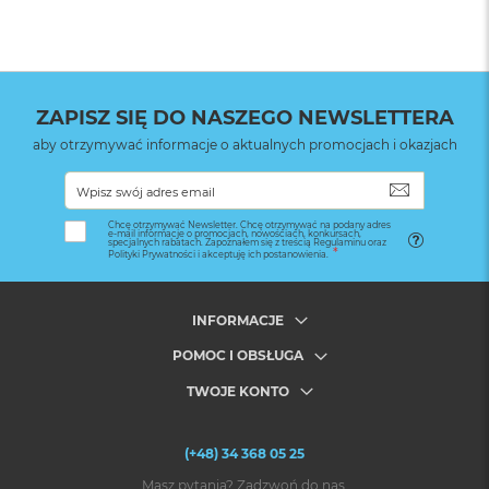
ZAPISZ SIĘ DO NASZEGO NEWSLETTERA
aby otrzymywać informacje o aktualnych promocjach i okazjach
SUBSKRYB
Chcę otrzymywać Newsletter. Chcę otrzymywać na podany adres
e-mail informacje o promocjach, nowościach, konkursach,
specjalnych rabatach. Zapoznałem się z treścią Regulaminu oraz
Polityki Prywatności i akceptuję ich postanowienia.
INFORMACJE
POMOC I OBSŁUGA
TWOJE KONTO
(+48) 34 368 05 25
Masz pytania? Zadzwoń do nas.