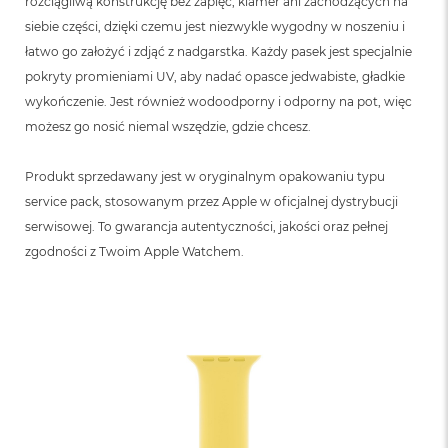
rozciągliwą konstrukcję bez zapięć, klamer ani zachodzących na
siebie części, dzięki czemu jest niezwykle wygodny w noszeniu i
łatwo go założyć i zdjąć z nadgarstka. Każdy pasek jest specjalnie
pokryty promieniami UV, aby nadać opasce jedwabiste, gładkie
wykończenie. Jest również wodoodporny i odporny na pot, więc
możesz go nosić niemal wszędzie, gdzie chcesz.
Produkt sprzedawany jest w oryginalnym opakowaniu typu
service pack, stosowanym przez Apple w oficjalnej dystrybucji
serwisowej. To gwarancja autentyczności, jakości oraz pełnej
zgodności z Twoim Apple Watchem.