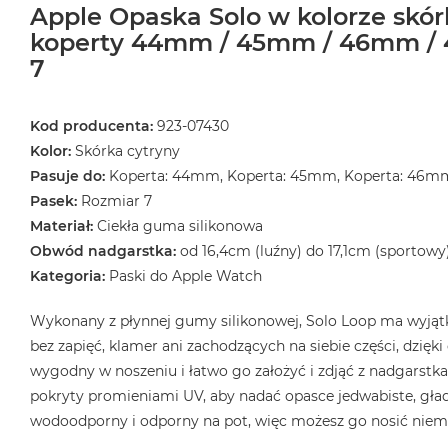
Apple Opaska Solo w kolorze skór
koperty 44mm / 45mm / 46mm / 
7
Kod producenta:
923-07430
Kolor:
Skórka cytryny
Pasuje do:
Koperta: 44mm, Koperta: 45mm, Koperta: 46m
Pasek:
Rozmiar 7
Materiał:
Ciekła guma silikonowa
Obwód nadgarstka:
od 16,4cm (luźny) do 17,1cm (sportowy
Kategoria:
Paski do Apple Watch
Wykonany z płynnej gumy silikonowej, Solo Loop ma wyjątk
bez zapięć, klamer ani zachodzących na siebie części, dzięk
wygodny w noszeniu i łatwo go założyć i zdjąć z nadgarstka.
pokryty promieniami UV, aby nadać opasce jedwabiste, gład
wodoodporny i odporny na pot, więc możesz go nosić niema