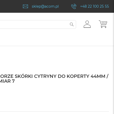
sklep@acom.pl
+48 22 100 25 55
ZALOGUJ
MÓJ
SZUKAJ
SIĘ
ORZE SKÓRKI CYTRYNY DO KOPERTY 44MM /
MIAR 7