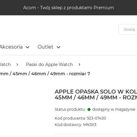
Acom - Twój sklep z produktami Premium
Szukaj
Akcesoria
Outlet
Watch
Paski do Apple Watch
 44mm / 45mm / 46mm / 49mm - rozmiar 7
APPLE OPASKA SOLO W KOL
45MM / 46MM / 49MM - ROZ
Status produktu:
dostępny w magazynie
Kod producenta: 923-07430
Kod dostawcy: MN3X3