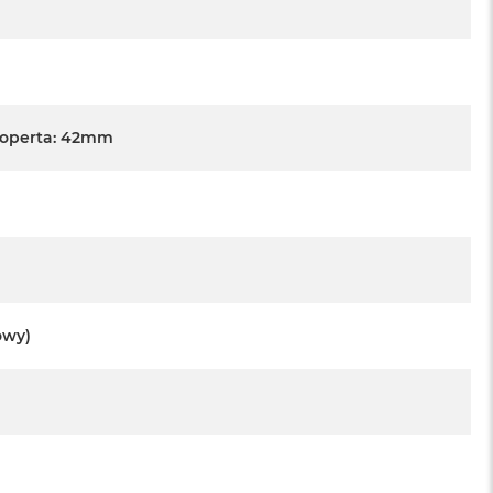
Koperta: 42mm
owy)