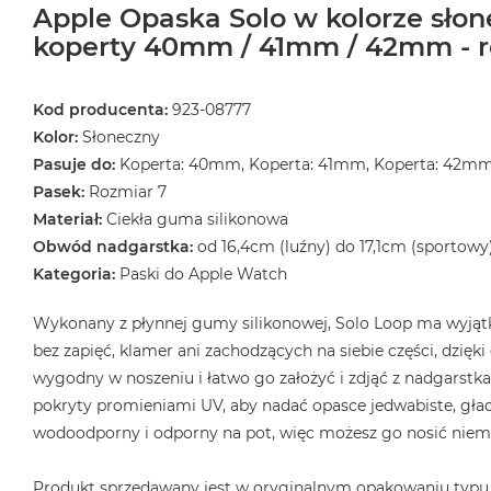
Apple Opaska Solo w kolorze sło
koperty 40mm / 41mm / 42mm - r
Kod producenta:
923-08777
Kolor:
Słoneczny
Pasuje do:
Koperta: 40mm, Koperta: 41mm, Koperta: 42m
Pasek:
Rozmiar 7
Materiał:
Ciekła guma silikonowa
Obwód nadgarstka:
od 16,4cm (luźny) do 17,1cm (sportowy
Kategoria:
Paski do Apple Watch
Wykonany z płynnej gumy silikonowej, Solo Loop ma wyjątk
bez zapięć, klamer ani zachodzących na siebie części, dzięk
wygodny w noszeniu i łatwo go założyć i zdjąć z nadgarstka.
pokryty promieniami UV, aby nadać opasce jedwabiste, gład
wodoodporny i odporny na pot, więc możesz go nosić niema
Produkt sprzedawany jest w oryginalnym opakowaniu typu