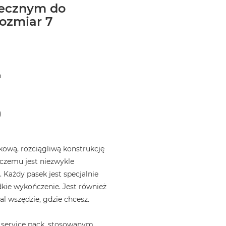
necznym do
ozmiar 7
m
)
ową, rozciągliwą konstrukcję
i czemu jest niezwykle
 Każdy pasek jest specjalnie
kie wykończenie. Jest również
l wszędzie, gdzie chcesz.
 service pack, stosowanym