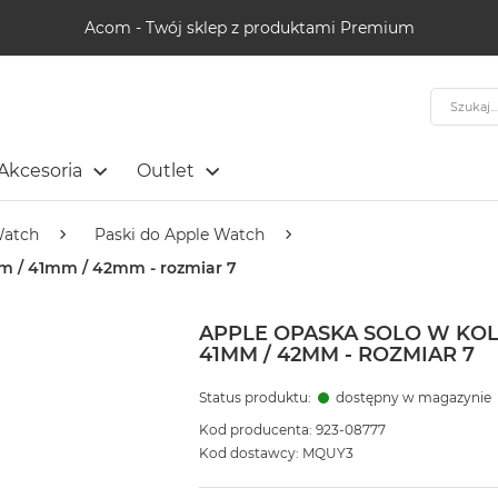
Acom - Twój sklep z produktami Premium
Szukaj
Akcesoria
Outlet
Watch
Paski do Apple Watch
m / 41mm / 42mm - rozmiar 7
APPLE OPASKA SOLO W KO
41MM / 42MM - ROZMIAR 7
Status produktu:
dostępny w magazynie
Kod producenta: 923-08777
Kod dostawcy: MQUY3