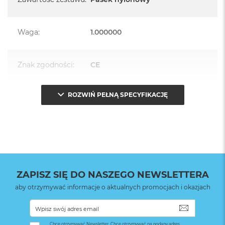
Waga
:
1.000000
Znak zgodności
:
CE
ROZWIŃ PEŁNĄ SPECYFIKACJĘ
Opakowanie
Serwisowe
(pudełko)
:
ZAPISZ SIĘ DO NASZEGO NEWSLETTERA
aby otrzymywać informacje o aktualnych promocjach i okazjach
SUBSKRYB
Chcę otrzymywać Newsletter. Chcę otrzymywać na podany adres