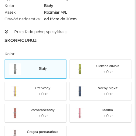
Kolor
Biały
Pasek
Rozmiar M/L
Obwód nadgarstka
od 15cm do 20cm
Przejdź do pełnej specyfikacji
SKONFIGURUJ:
Kolor:
Ciemna oliwka
Biały
Czerwony
Nocny błękit
Pomarańczowy
Malina
Gorąca pomarańcza