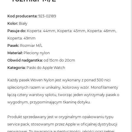
Kod producenta:
923-02189
Kolor:
Biały
Pasuje do:
Koperta: 44mm, Koperta: 45mm, Koperta: 46mm,
Koperta: 49mm
Pasek:
Rozmiar M/L
Materiał:
Pleciony nylon
Obwód nadgarstka:
od 15cm do 20cm
Kategoria:
Paski do Apple Watch
Każdy pasek Woven Nylon jest wykonany z ponad 500 nici
splecionych razem w unikalny, kolorowy wzór. Monofilamenty
łączą cztery warstwy splotu, tworząc jeden wytrzymały pasek o
wygodnym, przypominającym tkaninę dotyku.
Produkt sprzedawany jest w oryginalnym opakowaniu typu
service pack, stosowanym przez Apple w oficjalnej dystrybucji
serwisowej. To gwarancja autentyczności, jakości oraz pełnej