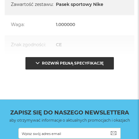
Zawartość zestawu
:
Pasek sportowy Nike
Waga
:
1.000000
Znak zgodności
:
CE
ROZWIŃ PEŁNĄ SPECYFIKACJĘ
Opakowanie
Serwisowe
(pudełko)
:
ZAPISZ SIĘ DO NASZEGO NEWSLETTERA
aby otrzymywać informacje o aktualnych promocjach i okazjach
SUBSKRYB