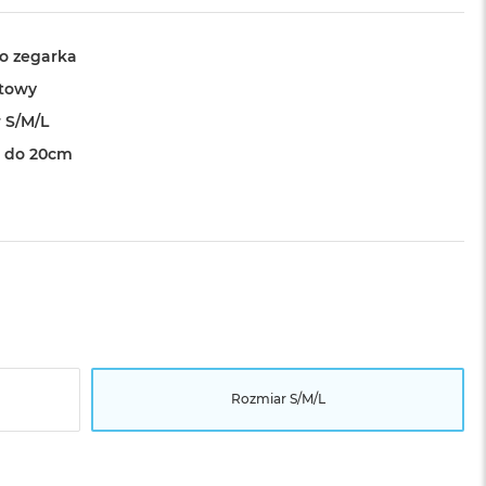
o zegarka
towy
 S/M/L
 do 20cm
Rozmiar S/M/L