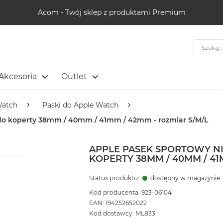
Acom - Twój sklep z produktami Premium
Szukaj
Akcesoria
Outlet
Watch
Paski do Apple Watch
 do koperty 38mm / 40mm / 41mm / 42mm - rozmiar S/M/L
APPLE PASEK SPORTOWY N
KOPERTY 38MM / 40MM / 41
Status produktu:
dostępny w magazynie
Kod producenta: 923-06104
EAN: 194252652022
Kod dostawcy: ML833