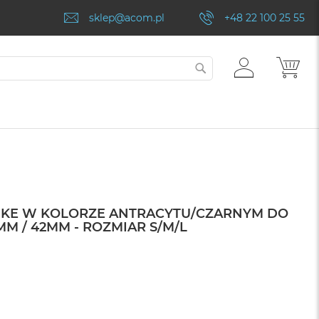
sklep@acom.pl
+48 22 100 25 55
ZALOGUJ
MÓJ
SZUKAJ
SIĘ
IKE W KOLORZE ANTRACYTU/CZARNYM DO
MM / 42MM - ROZMIAR S/M/L