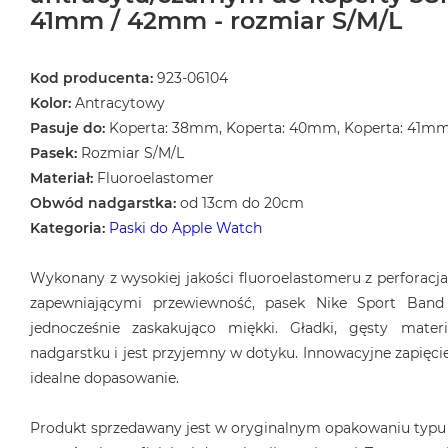
41mm / 42mm - rozmiar S/M/L
Kod producenta:
923-06104
Kolor:
Antracytowy
Pasuje do:
Koperta: 38mm, Koperta: 40mm, Koperta: 41m
Pasek:
Rozmiar S/M/L
Materiał:
Fluoroelastomer
Obwód nadgarstka:
od 13cm do 20cm
Kategoria:
Paski do Apple Watch
Wykonany z wysokiej jakości fluoroelastomeru z perforac
zapewniającymi przewiewność, pasek Nike Sport Band 
jednocześnie zaskakująco miękki. Gładki, gęsty mater
nadgarstku i jest przyjemny w dotyku. Innowacyjne zapięcie
idealne dopasowanie.
Produkt sprzedawany jest w oryginalnym opakowaniu typu