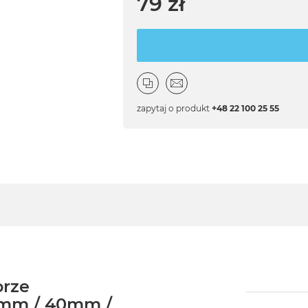
79 zł
zapytaj o produkt
+48 22 100 25 55
orze
8mm / 40mm /