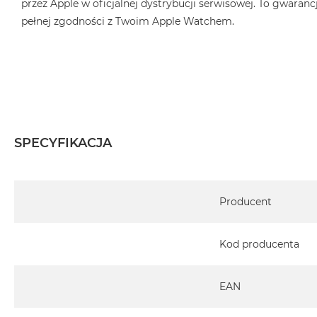
przez Apple w oficjalnej dystrybucji serwisowej. To gwarancj
pełnej zgodności z Twoim Apple Watchem.
SPECYFIKACJA
Specyfikacja
Producent
Kod producenta
EAN