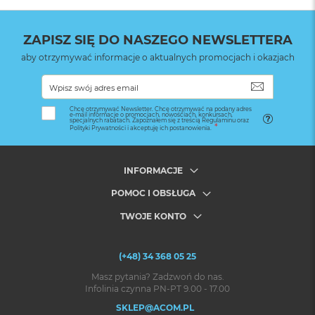
ZAPISZ SIĘ DO NASZEGO NEWSLETTERA
aby otrzymywać informacje o aktualnych promocjach i okazjach
SUBSKRYB
Chcę otrzymywać Newsletter. Chcę otrzymywać na podany adres
e-mail informacje o promocjach, nowościach, konkursach,
specjalnych rabatach. Zapoznałem się z treścią Regulaminu oraz
Polityki Prywatności i akceptuję ich postanowienia.
INFORMACJE
POMOC I OBSŁUGA
TWOJE KONTO
(+48) 34 368 05 25
Masz pytania? Zadzwoń do nas.
Infolinia czynna PN-PT 9.00 - 17.00
SKLEP@ACOM.PL