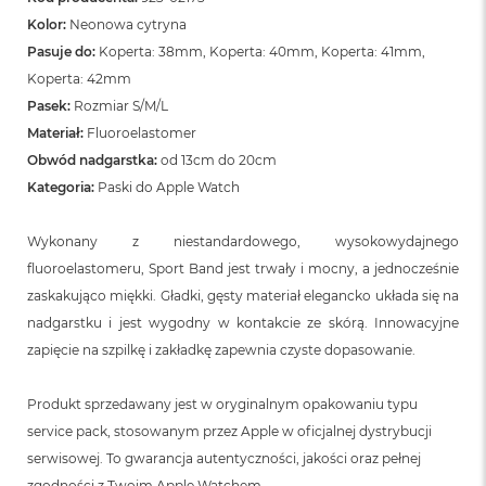
Kolor:
Neonowa cytryna
Pasuje do:
Koperta: 38mm, Koperta: 40mm, Koperta: 41mm,
Koperta: 42mm
Pasek:
Rozmiar S/M/L
Materiał:
Fluoroelastomer
Obwód nadgarstka:
od 13cm do 20cm
Kategoria:
Paski do Apple Watch
Wykonany z niestandardowego, wysokowydajnego
fluoroelastomeru, Sport Band jest trwały i mocny, a jednocześnie
zaskakująco miękki. Gładki, gęsty materiał elegancko układa się na
nadgarstku i jest wygodny w kontakcie ze skórą. Innowacyjne
zapięcie na szpilkę i zakładkę zapewnia czyste dopasowanie.
Produkt sprzedawany jest w oryginalnym opakowaniu typu
service pack, stosowanym przez Apple w oficjalnej dystrybucji
serwisowej. To gwarancja autentyczności, jakości oraz pełnej
zgodności z Twoim Apple Watchem.