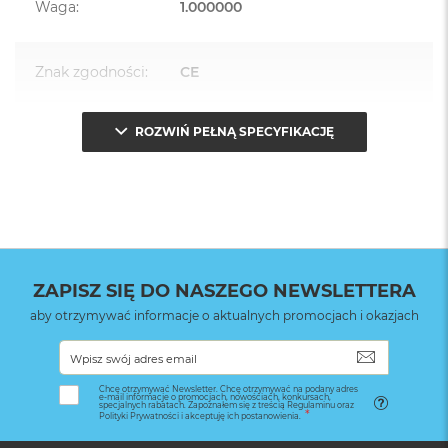
Waga
:
1.000000
Znak zgodności
:
CE
ROZWIŃ PEŁNĄ SPECYFIKACJĘ
Opakowanie
Serwisowe
(pudełko)
:
ZAPISZ SIĘ DO NASZEGO NEWSLETTERA
aby otrzymywać informacje o aktualnych promocjach i okazjach
SUBSKRYB
Chcę otrzymywać Newsletter. Chcę otrzymywać na podany adres
e-mail informacje o promocjach, nowościach, konkursach,
specjalnych rabatach. Zapoznałem się z treścią Regulaminu oraz
Polityki Prywatności i akceptuję ich postanowienia.