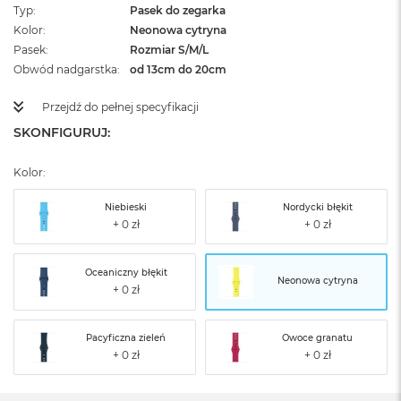
Typ
Pasek do zegarka
Kolor
Neonowa cytryna
Pasek
Rozmiar S/M/L
Obwód nadgarstka
od 13cm do 20cm
Przejdź do pełnej specyfikacji
SKONFIGURUJ:
Kolor:
Niebieski
Nordycki błękit
Oceaniczny błękit
Neonowa cytryna
Pacyficzna zieleń
Owoce granatu