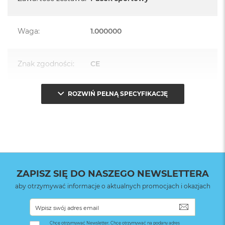
Waga
:
1.000000
Znak zgodności
:
CE
ROZWIŃ PEŁNĄ SPECYFIKACJĘ
Opakowanie
Serwisowe
(pudełko)
:
ZAPISZ SIĘ DO NASZEGO NEWSLETTERA
aby otrzymywać informacje o aktualnych promocjach i okazjach
SUBSKRYB
Chcę otrzymywać Newsletter. Chcę otrzymywać na podany adres