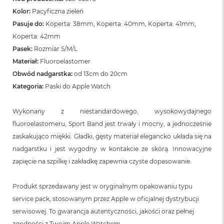
Kolor:
Pacyficzna zieleń
Pasuje do:
Koperta: 38mm, Koperta: 40mm, Koperta: 41mm,
Koperta: 42mm
Pasek:
Rozmiar S/M/L
Materiał:
Fluoroelastomer
Obwód nadgarstka:
od 13cm do 20cm
Kategoria:
Paski do Apple Watch
Wykonany z niestandardowego, wysokowydajnego
fluoroelastomeru, Sport Band jest trwały i mocny, a jednocześnie
zaskakująco miękki. Gładki, gęsty materiał elegancko układa się na
nadgarstku i jest wygodny w kontakcie ze skórą. Innowacyjne
zapięcie na szpilkę i zakładkę zapewnia czyste dopasowanie.
Produkt sprzedawany jest w oryginalnym opakowaniu typu
service pack, stosowanym przez Apple w oficjalnej dystrybucji
serwisowej. To gwarancja autentyczności, jakości oraz pełnej
zgodności z Twoim Apple Watchem.