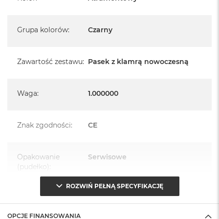
Grupa kolorów
:
Czarny
Zawartość zestawu
:
Pasek z klamrą nowoczesną
Waga
:
1.000000
Znak zgodności
:
CE
Opakowanie
Serwisowe
(pudełko)
:
ROZWIŃ PEŁNĄ SPECYFIKACJĘ
OPCJE FINANSOWANIA