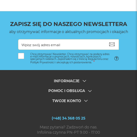
ZAPISZ SIĘ DO NASZEGO NEWSLETTERA
aby otrzymywać informacje o aktualnych promocjach i okazjach
SUBSKRYB
Chcę otrzymywać Newsletter. Chcę otrzymywać na podany adres
e-mail informacje o promocjach, nowościach, konkursach,
specjalnych rabatach. Zapoznałem się z treścią Regulaminu oraz
Polityki Prywatności i akceptuję ich postanowienia.
INFORMACJE
POMOC I OBSŁUGA
TWOJE KONTO
(+48) 34 368 05 25
Masz pytania? Zadzwoń do nas.
Infolinia czynna PN-PT 9.00 - 17.00