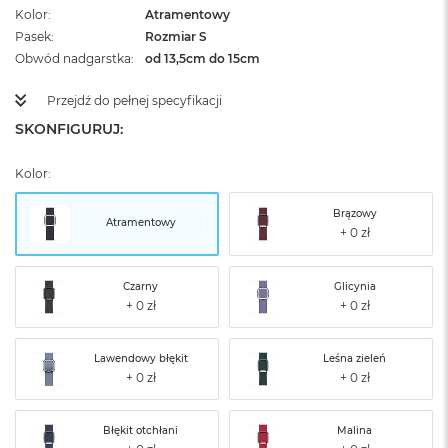
Kolor
Atramentowy
Pasek
Rozmiar S
Obwód nadgarstka
od 13,5cm do 15cm
Przejdź do pełnej specyfikacji
SKONFIGURUJ:
Kolor:
Brązowy
Atramentowy
Czarny
Glicynia
Lawendowy błękit
Leśna zieleń
Błękit otchłani
Malina