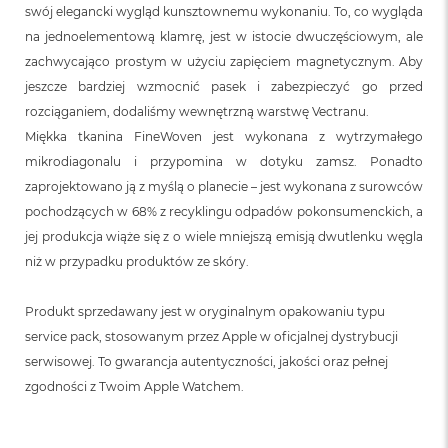
swój elegancki wygląd kunsztownemu wykonaniu. To, co wygląda
na jednoelementową klamrę, jest w istocie dwuczęściowym, ale
zachwycająco prostym w użyciu zapięciem magnetycznym. Aby
jeszcze bardziej wzmocnić pasek i zabezpieczyć go przed
rozciąganiem, dodaliśmy wewnętrzną warstwę Vectranu.
Miękka tkanina FineWoven jest wykonana z wytrzymałego
mikrodiagonalu i przypomina w dotyku zamsz. Ponadto
zaprojektowano ją z myślą o planecie – jest wykonana z surowców
pochodzących w 68% z recyklingu odpadów pokonsumenckich, a
jej produkcja wiąże się z o wiele mniejszą emisją dwutlenku węgla
niż w przypadku produktów ze skóry.
Produkt sprzedawany jest w oryginalnym opakowaniu typu
service pack, stosowanym przez Apple w oficjalnej dystrybucji
serwisowej. To gwarancja autentyczności, jakości oraz pełnej
zgodności z Twoim Apple Watchem.