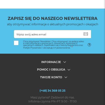
ZAPISZ SIĘ DO NASZEGO NEWSLETTERA
aby otrzymywać informacje o aktualnych promocjach i okazjach
SUBSKRYB
Chcę otrzymywać Newsletter. Chcę otrzymywać na podany adres
e-mail informacje o promocjach, nowościach, konkursach,
specjalnych rabatach. Zapoznałem się z treścią Regulaminu oraz
Polityki Prywatności i akceptuję ich postanowienia.
INFORMACJE
POMOC I OBSŁUGA
TWOJE KONTO
(+48) 34 368 05 25
Masz pytania? Zadzwoń do nas.
Infolinia czynna PN-PT 9.00 - 17.00