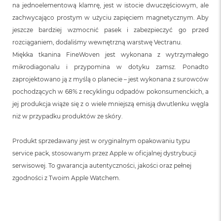
na jednoelementową klamrę, jest w istocie dwuczęściowym, ale
zachwycająco prostym w użyciu zapięciem magnetycznym. Aby
jeszcze bardziej wzmocnić pasek i zabezpieczyć go przed
rozciąganiem, dodaliśmy wewnętrzną warstwę Vectranu.
Miękka tkanina FineWoven jest wykonana z wytrzymałego
mikrodiagonalu i przypomina w dotyku zamsz. Ponadto
zaprojektowano ją z myślą o planecie – jest wykonana z surowców
pochodzących w 68% z recyklingu odpadów pokonsumenckich, a
jej produkcja wiąże się z o wiele mniejszą emisją dwutlenku węgla
niż w przypadku produktów ze skóry.
Produkt sprzedawany jest w oryginalnym opakowaniu typu
service pack, stosowanym przez Apple w oficjalnej dystrybucji
serwisowej. To gwarancja autentyczności, jakości oraz pełnej
zgodności z Twoim Apple Watchem.