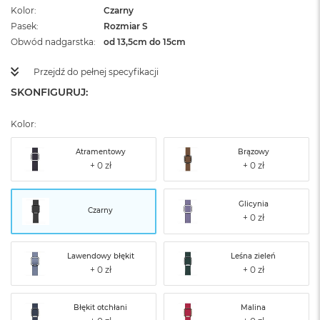
Kolor
Czarny
Pasek
Rozmiar S
Obwód nadgarstka
od 13,5cm do 15cm
Przejdź do pełnej specyfikacji
SKONFIGURUJ:
Kolor:
Atramentowy
Brązowy
Glicynia
Czarny
Lawendowy błękit
Leśna zieleń
Błękit otchłani
Malina