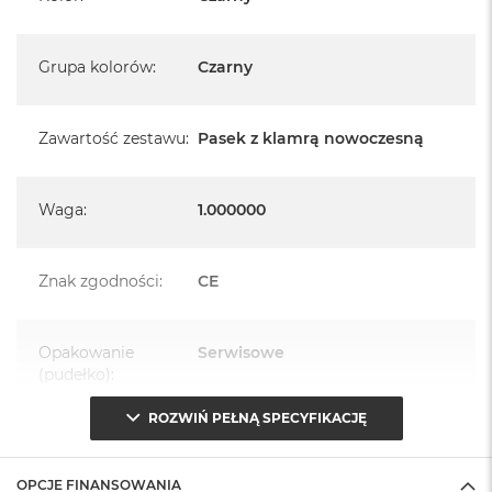
Grupa kolorów
:
Czarny
Zawartość zestawu
:
Pasek z klamrą nowoczesną
Waga
:
1.000000
Znak zgodności
:
CE
Opakowanie
Serwisowe
(pudełko)
:
ROZWIŃ PEŁNĄ SPECYFIKACJĘ
OPCJE FINANSOWANIA