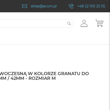
sklep@acom.pl
+48 22 100 25 55
ZALOGUJ
MÓJ
SZUKAJ
SIĘ
OWOCZESNĄ W KOLORZE GRANATU DO
MM / 42MM - ROZMIAR M