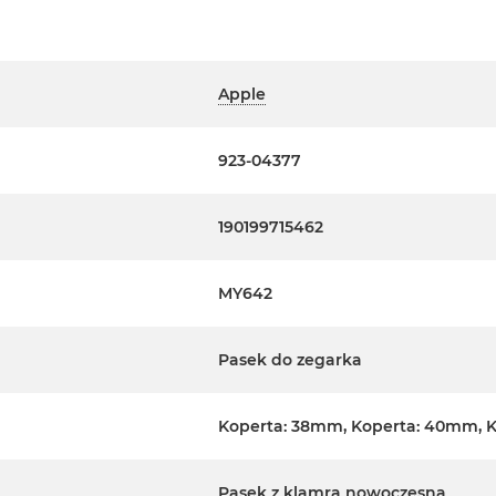
Apple
923-04377
190199715462
MY642
Pasek do zegarka
Koperta: 38mm, Koperta: 40mm, 
Pasek z klamrą nowoczesną