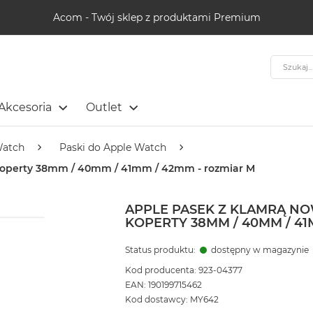
Acom - Twój sklep z produktami Premium
Szukaj
Akcesoria
Outlet
Watch
Paski do Apple Watch
 koperty 38mm / 40mm / 41mm / 42mm - rozmiar M
APPLE PASEK Z KLAMRĄ N
KOPERTY 38MM / 40MM / 41
Status produktu:
dostępny w magazynie
Kod producenta: 923-04377
EAN: 190199715462
Kod dostawcy: MY642