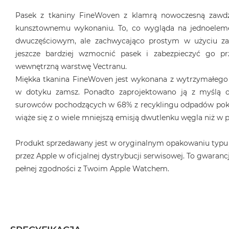
Pasek z tkaniny FineWoven z klamrą nowoczesną zawdz
kunsztownemu wykonaniu. To, co wygląda na jednoeleme
dwuczęściowym, ale zachwycająco prostym w użyciu z
jeszcze bardziej wzmocnić pasek i zabezpieczyć go pr
wewnętrzną warstwę Vectranu.
Miękka tkanina FineWoven jest wykonana z wytrzymałego
w dotyku zamsz. Ponadto zaprojektowano ją z myślą o
surowców pochodzących w 68% z recyklingu odpadów poko
wiąże się z o wiele mniejszą emisją dwutlenku węgla niż w
Produkt sprzedawany jest w oryginalnym opakowaniu typu
przez Apple w oficjalnej dystrybucji serwisowej. To gwarancj
pełnej zgodności z Twoim Apple Watchem.