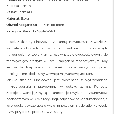
Koperta: 42mm
Pasek:
Rozmiar L
Materiał:
Skóra
Obwód nadgarstka:
od 16cm do 18cm
Kategoria:
Paski do Apple Watch
Pasek z tkaniny FineWoven z klamrą nowoczesną zawdzięcza
swój elegancki wygląd kunsztownemu wykonaniu. To, co wygląda
na jednoelementową klamrę, jest w istocie dwuczęściowym, ale
zachwycająco prostym w użyciu zapięciem magnetycznym. Aby
jeszcze bardziej wzmocnić pasek i zabezpieczyć go przed
rozciąganiem, dodaliśmy wewnętrzną warstwę Vectranu.
Miękka tkanina FineWoven jest wykonana z wytrzymałego
mikrodiagonalu i przypomina w dotyku zamsz. Ponadto
zaprojektowano ją z myślą o planecie – jest wykonana z surowców
pochodzących w 68% z recyklingu odpadów pokonsumenckich, a
jej produkcja wiąże się z o wiele mniejszą emisją dwutlenku węgla
niż w przypadku produktów ze skóry.