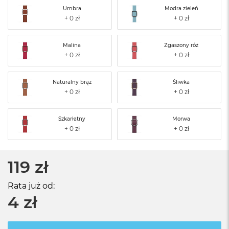
Umbra
Modra zieleń
Malina
Zgaszony róż
Naturalny brąz
Śliwka
Szkarłatny
Morwa
119 zł
Rata już od:
4 zł