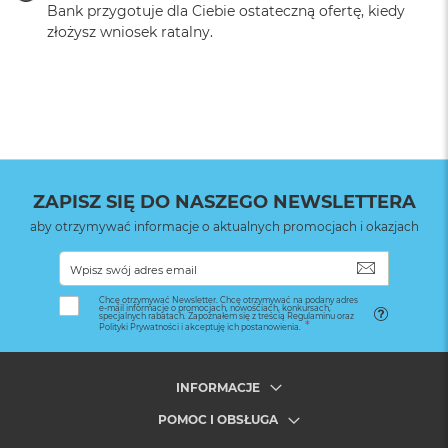
Bank przygotuje dla Ciebie ostateczną ofertę, kiedy
złożysz wniosek ratalny.
ZAPISZ SIĘ DO NASZEGO NEWSLETTERA
aby otrzymywać informacje o aktualnych promocjach i okazjach
SUBSKRYB
Chcę otrzymywać Newsletter. Chcę otrzymywać na podany adres
e-mail informacje o promocjach, nowościach, konkursach,
specjalnych rabatach. Zapoznałem się z treścią Regulaminu oraz
Polityki Prywatności i akceptuję ich postanowienia.
INFORMACJE
POMOC I OBSŁUGA