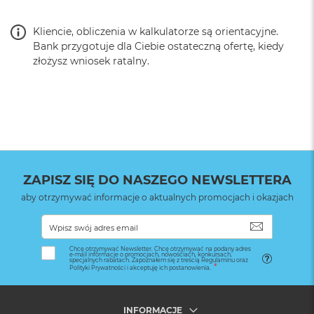
Kliencie, obliczenia w kalkulatorze są orientacyjne.
Bank przygotuje dla Ciebie ostateczną ofertę, kiedy
złożysz wniosek ratalny.
ZAPISZ SIĘ DO NASZEGO NEWSLETTERA
aby otrzymywać informacje o aktualnych promocjach i okazjach
SUBSKRYB
Chcę otrzymywać Newsletter. Chcę otrzymywać na podany adres
e-mail informacje o promocjach, nowościach, konkursach,
specjalnych rabatach. Zapoznałem się z treścią Regulaminu oraz
Polityki Prywatności i akceptuję ich postanowienia.
INFORMACJE