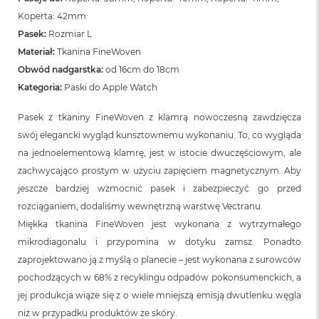
Koperta: 42mm
Pasek:
Rozmiar L
Materiał:
Tkanina FineWoven
Obwód nadgarstka:
od 16cm do 18cm
Kategoria:
Paski do Apple Watch
Pasek z tkaniny FineWoven z klamrą nowoczesną zawdzięcza
swój elegancki wygląd kunsztownemu wykonaniu. To, co wygląda
na jednoelementową klamrę, jest w istocie dwuczęściowym, ale
zachwycająco prostym w użyciu zapięciem magnetycznym. Aby
jeszcze bardziej wzmocnić pasek i zabezpieczyć go przed
rozciąganiem, dodaliśmy wewnętrzną warstwę Vectranu.
Miękka tkanina FineWoven jest wykonana z wytrzymałego
mikrodiagonalu i przypomina w dotyku zamsz. Ponadto
zaprojektowano ją z myślą o planecie – jest wykonana z surowców
pochodzących w 68% z recyklingu odpadów pokonsumenckich, a
jej produkcja wiąże się z o wiele mniejszą emisją dwutlenku węgla
niż w przypadku produktów ze skóry.