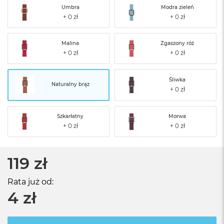
Umbra
Modra zieleń
Malina
Zgaszony róż
Śliwka
Naturalny brąz
Szkarłatny
Morwa
119 zł
Rata już od:
4 zł