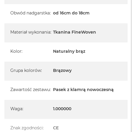
Obwód nadgarstka
:
od 16cm do 18cm
Materiał wykonania
:
Tkanina FineWoven
Kolor
:
Naturalny brąz
Grupa kolorów
:
Brązowy
Zawartość zestawu
:
Pasek z klamrą nowoczesną
Waga
:
1.000000
Znak zgodności
:
CE