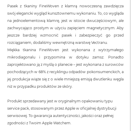
Pasek z tkaniny FineWoven z klamrą nowoczesną zawdzięcza
swój elegancki wygląd kunsztownemu wykonaniu. To, co wygląda
na jednoelementową klamrę, jest w istocie dwuczęściowym, ale
zachwycająco prostym w użyciu zapięciem magnetycznym. Aby
jeszcze bardziej wzmocnić pasek i zabezpieczyć go przed
rozciąganiem, dodaliśmy wewnętrzną warstwę Vectranu.
Miękka tkanina FineWoven jest wykonana z wytrzymałego
mikrodiagonalu i przypomina w dotyku zamsz. Ponadto
zaprojektowano ją z myślą o planecie – jest wykonana z surowców
pochodzących w 68% z recyklingu odpadów pokonsumenckich, a
jej produkcja wiąże się z o wiele mniejszą emisją dwutlenku węgla
niż w przypadku produktów ze skóry.
Produkt sprzedawany jest w oryginalnym opakowaniu typu
service pack, stosowanym przez Apple w oficjalnej dystrybucji
serwisowej. To gwarancja autentyczności, jakości oraz pełnej
zgodności z Twoim Apple Watchem.