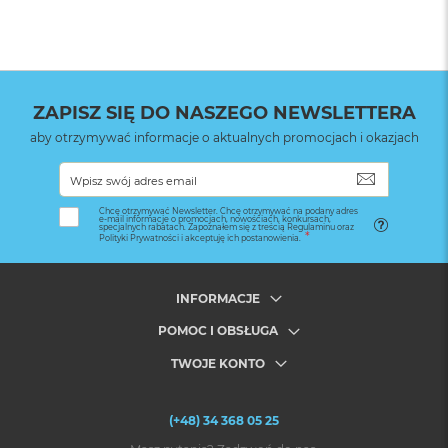
ZAPISZ SIĘ DO NASZEGO NEWSLETTERA
aby otrzymywać informacje o aktualnych promocjach i okazjach
SUBSKRYB
Chcę otrzymywać Newsletter. Chcę otrzymywać na podany adres
e-mail informacje o promocjach, nowościach, konkursach,
specjalnych rabatach. Zapoznałem się z treścią Regulaminu oraz
Polityki Prywatności i akceptuję ich postanowienia.
INFORMACJE
POMOC I OBSŁUGA
TWOJE KONTO
(+48) 34 368 05 25