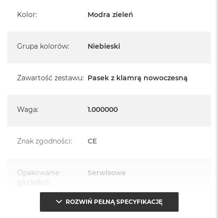
Kolor
:
Modra zieleń
Grupa kolorów
:
Niebieski
Zawartość zestawu
:
Pasek z klamrą nowoczesną
Waga
:
1.000000
Znak zgodności
:
CE
Opakowanie
Serwisowe
(pudełko)
:
ROZWIŃ PEŁNĄ SPECYFIKACJĘ