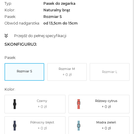
Typ
Pasek do zegarka
Kolor
Naturalny brąz
Pasek
Rozmiar S
Obwód nadgarstka
od 13,5cm do 15cm
Przejdź do pełnej specyfikacji
SKONFIGURUJ:
Pasek:
Rozmiar M
Rozmiar S
Rozmiar L
Kolor:
Czarny
Różowy cytrus
Północny błękit
Modra zieleń