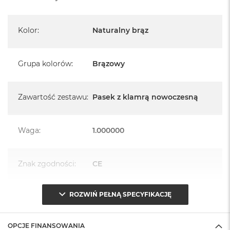
Kolor
:
Naturalny brąz
Grupa kolorów
:
Brązowy
Zawartość zestawu
:
Pasek z klamrą nowoczesną
Waga
:
1.000000
Znak zgodności
:
CE
ROZWIŃ PEŁNĄ SPECYFIKACJĘ
Opakowanie
Serwisowe
(pudełko)
:
OPCJE FINANSOWANIA