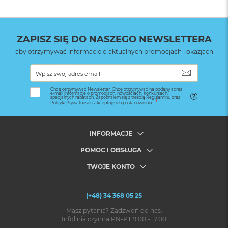
ZAPISZ SIĘ DO NASZEGO NEWSLETTERA
aby otrzymywać informacje o aktualnych promocjach i okazjach
SUBSKRYB
Chcę otrzymywać Newsletter. Chcę otrzymywać na podany adres
e-mail informacje o promocjach, nowościach, konkursach,
specjalnych rabatach. Zapoznałem się z treścią Regulaminu oraz
Polityki Prywatności i akceptuję ich postanowienia.
INFORMACJE
POMOC I OBSŁUGA
TWOJE KONTO
(+48) 34 368 05 25
Masz pytania? Zadzwoń do nas.
Infolinia czynna PN-PT 9.00 - 17.00