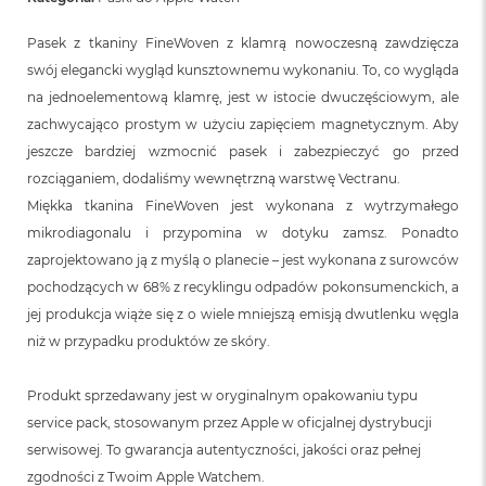
Pasek z tkaniny FineWoven z klamrą nowoczesną zawdzięcza
swój elegancki wygląd kunsztownemu wykonaniu. To, co wygląda
na jednoelementową klamrę, jest w istocie dwuczęściowym, ale
zachwycająco prostym w użyciu zapięciem magnetycznym. Aby
jeszcze bardziej wzmocnić pasek i zabezpieczyć go przed
rozciąganiem, dodaliśmy wewnętrzną warstwę Vectranu.
Miękka tkanina FineWoven jest wykonana z wytrzymałego
mikrodiagonalu i przypomina w dotyku zamsz. Ponadto
zaprojektowano ją z myślą o planecie – jest wykonana z surowców
pochodzących w 68% z recyklingu odpadów pokonsumenckich, a
jej produkcja wiąże się z o wiele mniejszą emisją dwutlenku węgla
niż w przypadku produktów ze skóry.
Produkt sprzedawany jest w oryginalnym opakowaniu typu
service pack, stosowanym przez Apple w oficjalnej dystrybucji
serwisowej. To gwarancja autentyczności, jakości oraz pełnej
zgodności z Twoim Apple Watchem.