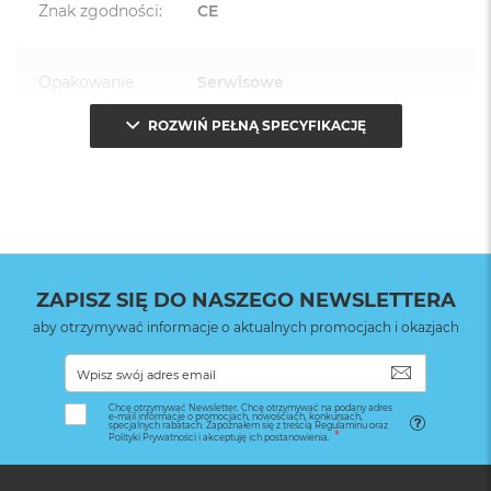
Znak zgodności
:
CE
Opakowanie
Serwisowe
(pudełko)
:
ROZWIŃ PEŁNĄ SPECYFIKACJĘ
ZAPISZ SIĘ DO NASZEGO NEWSLETTERA
aby otrzymywać informacje o aktualnych promocjach i okazjach
SUBSKRYB
Chcę otrzymywać Newsletter. Chcę otrzymywać na podany adres
e-mail informacje o promocjach, nowościach, konkursach,
specjalnych rabatach. Zapoznałem się z treścią Regulaminu oraz
Polityki Prywatności i akceptuję ich postanowienia.