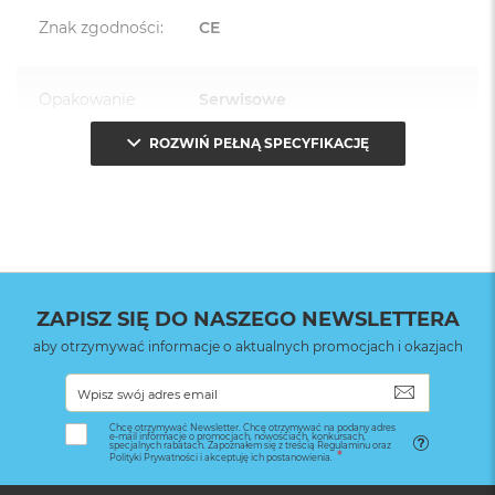
Znak zgodności
:
CE
Opakowanie
Serwisowe
(pudełko)
:
ROZWIŃ PEŁNĄ SPECYFIKACJĘ
ZAPISZ SIĘ DO NASZEGO NEWSLETTERA
aby otrzymywać informacje o aktualnych promocjach i okazjach
SUBSKRYB
Chcę otrzymywać Newsletter. Chcę otrzymywać na podany adres
e-mail informacje o promocjach, nowościach, konkursach,
specjalnych rabatach. Zapoznałem się z treścią Regulaminu oraz
Polityki Prywatności i akceptuję ich postanowienia.