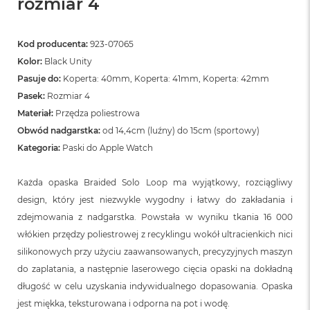
rozmiar 4
Kod producenta:
923-07065
Kolor:
Black Unity
Pasuje do:
Koperta: 40mm, Koperta: 41mm, Koperta: 42mm
Pasek:
Rozmiar 4
Materiał:
Przędza poliestrowa
Obwód nadgarstka:
od 14,4cm (luźny) do 15cm (sportowy)
Kategoria:
Paski do Apple Watch
Każda opaska Braided Solo Loop ma wyjątkowy, rozciągliwy
design, który jest niezwykle wygodny i łatwy do zakładania i
zdejmowania z nadgarstka. Powstała w wyniku tkania 16 000
włókien przędzy poliestrowej z recyklingu wokół ultracienkich nici
silikonowych przy użyciu zaawansowanych, precyzyjnych maszyn
do zaplatania, a następnie laserowego cięcia opaski na dokładną
długość w celu uzyskania indywidualnego dopasowania. Opaska
jest miękka, teksturowana i odporna na pot i wodę.