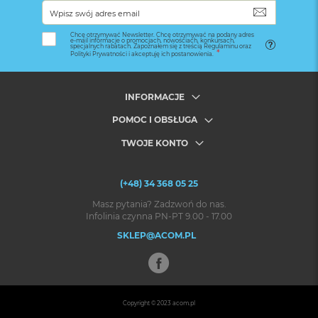
SUBSKRYB
Chcę otrzymywać Newsletter. Chcę otrzymywać na podany adres
e-mail informacje o promocjach, nowościach, konkursach,
specjalnych rabatach. Zapoznałem się z treścią Regulaminu oraz
Polityki Prywatności i akceptuję ich postanowienia.
INFORMACJE
POMOC I OBSŁUGA
TWOJE KONTO
(+48) 34 368 05 25
Masz pytania? Zadzwoń do nas.
Infolinia czynna PN-PT 9.00 - 17.00
SKLEP@ACOM.PL
Copyright © 2023
acom.pl