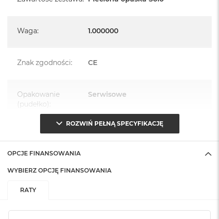
Waga
:
1.000000
Znak zgodności
:
CE
Opakowanie
Serwisowe
(pudełko)
:
ROZWIŃ PEŁNĄ SPECYFIKACJĘ
OPCJE FINANSOWANIA
WYBIERZ OPCJĘ FINANSOWANIA
RATY