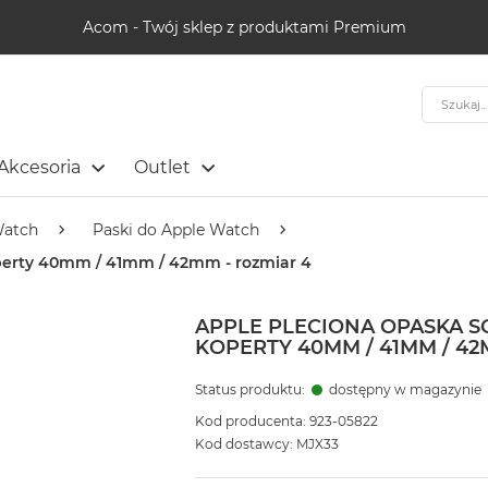
Acom - Twój sklep z produktami Premium
Szukaj
Akcesoria
Outlet
Watch
Paski do Apple Watch
operty 40mm / 41mm / 42mm - rozmiar 4
APPLE PLECIONA OPASKA S
KOPERTY 40MM / 41MM / 42
Status produktu:
dostępny w magazynie
Kod producenta: 923-05822
Kod dostawcy: MJX33