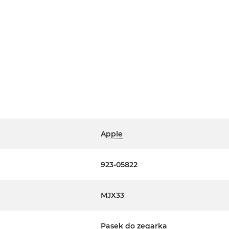
Apple
923-05822
MJX33
Pasek do zegarka