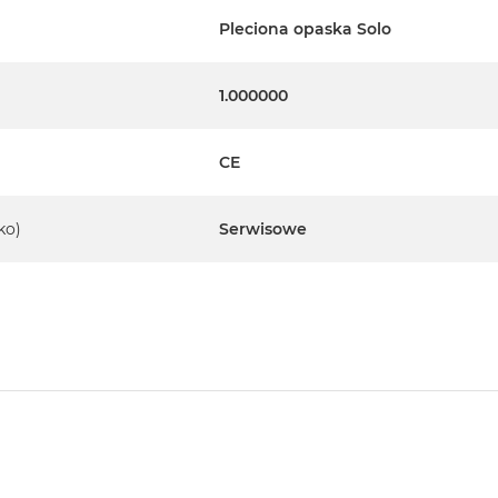
Pleciona opaska Solo
1.000000
CE
ko)
Serwisowe