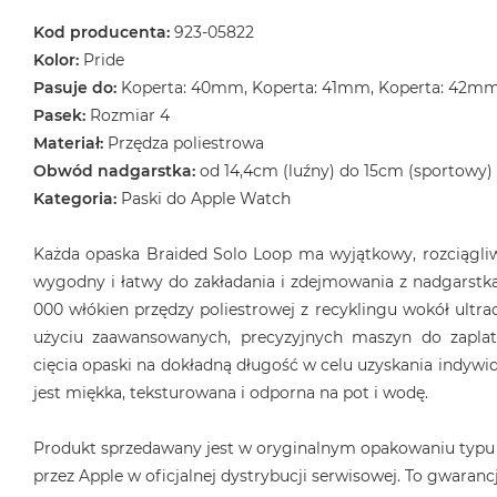
Kod producenta:
923-05822
Kolor:
Pride
Pasuje do:
Koperta: 40mm, Koperta: 41mm, Koperta: 42m
Pasek:
Rozmiar 4
Materiał:
Przędza poliestrowa
Obwód nadgarstka:
od 14,4cm (luźny) do 15cm (sportowy)
Kategoria:
Paski do Apple Watch
Każda opaska Braided Solo Loop ma wyjątkowy, rozciągliwy
wygodny i łatwy do zakładania i zdejmowania z nadgarstka
000 włókien przędzy poliestrowej z recyklingu wokół ultrac
użyciu zaawansowanych, precyzyjnych maszyn do zaplat
cięcia opaski na dokładną długość w celu uzyskania indyw
jest miękka, teksturowana i odporna na pot i wodę.
Produkt sprzedawany jest w oryginalnym opakowaniu typu
przez Apple w oficjalnej dystrybucji serwisowej. To gwarancj