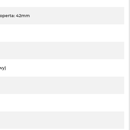
Koperta: 42mm
wy)