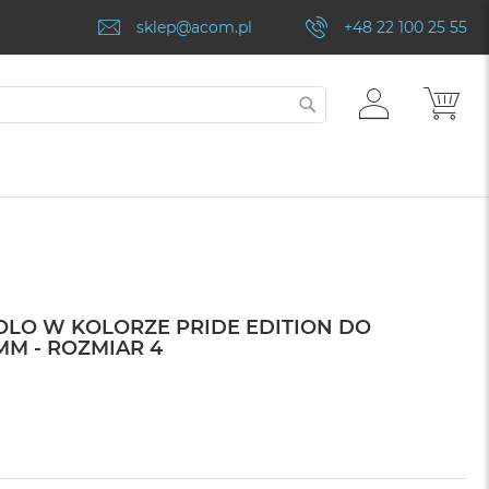
sklep@acom.pl
+48 22 100 25 55
ZALOGUJ
MÓJ
SZUKAJ
SIĘ
OLO W KOLORZE PRIDE EDITION DO
MM - ROZMIAR 4