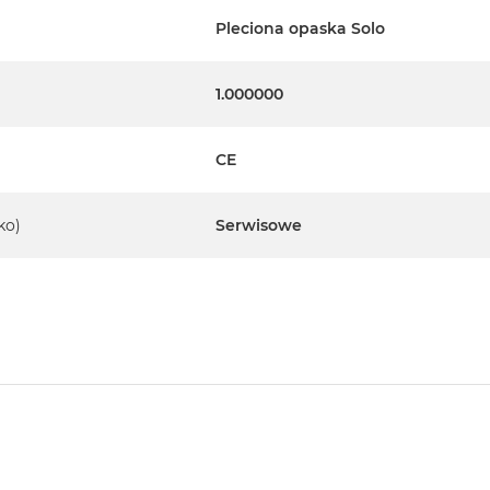
Pleciona opaska Solo
1.000000
CE
ko)
Serwisowe