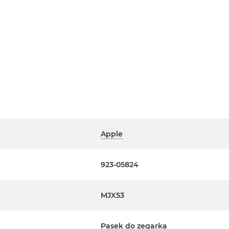
Apple
923-05824
MJX53
Pasek do zegarka