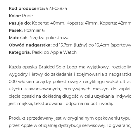
Kod producenta:
923-05824
Kolor:
Pride
Pasuje do:
Koperta: 40mm, Koperta: 41mm, Koperta: 42m
Pasek:
Rozmiar 6
Materiał:
Przędza poliestrowa
Obwód nadgarstka:
od 15,7cm (luźny) do 16,4cm (sportowy
Kategoria:
Paski do Apple Watch
Każda opaska Braided Solo Loop ma wyjątkowy, rozciągliwy
wygodny i łatwy do zakładania i zdejmowania z nadgarstka
000 włókien przędzy poliestrowej z recyklingu wokół ultrac
użyciu zaawansowanych, precyzyjnych maszyn do zaplat
cięcia opaski na dokładną długość w celu uzyskania indyw
jest miękka, teksturowana i odporna na pot i wodę.
Produkt sprzedawany jest w oryginalnym opakowaniu typu
przez Apple w oficjalnej dystrybucji serwisowej. To gwarancj