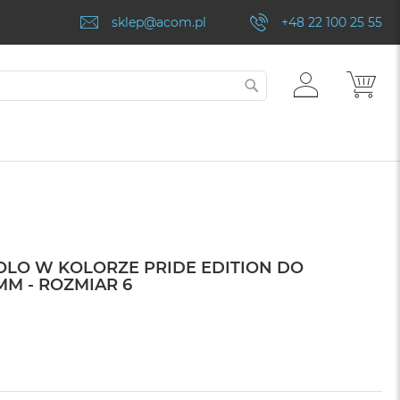
sklep@acom.pl
+48 22 100 25 55
ZALOGUJ
MÓJ
SZUKAJ
SIĘ
OLO W KOLORZE PRIDE EDITION DO
MM - ROZMIAR 6