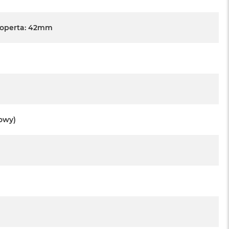
Koperta: 42mm
towy)