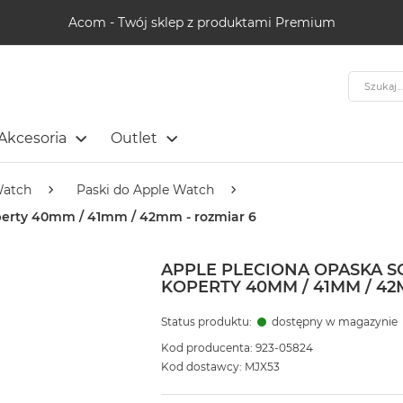
Acom - Twój sklep z produktami Premium
Szukaj
Akcesoria
Outlet
Watch
Paski do Apple Watch
operty 40mm / 41mm / 42mm - rozmiar 6
APPLE PLECIONA OPASKA S
KOPERTY 40MM / 41MM / 42
Status produktu:
dostępny w magazynie
Kod producenta: 923-05824
Kod dostawcy: MJX53