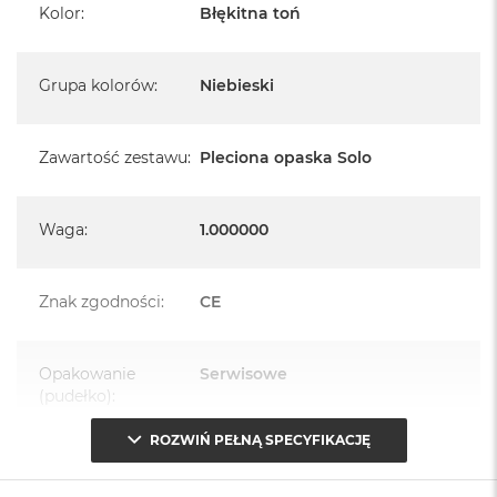
Kolor
:
Błękitna toń
Grupa kolorów
:
Niebieski
Zawartość zestawu
:
Pleciona opaska Solo
Waga
:
1.000000
Znak zgodności
:
CE
Opakowanie
Serwisowe
(pudełko)
:
ROZWIŃ PEŁNĄ SPECYFIKACJĘ