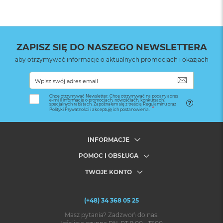
ZAPISZ SIĘ DO NASZEGO NEWSLETTERA
aby otrzymywać informacje o aktualnych promocjach i okazjach
SUBSKRYB
Chcę otrzymywać Newsletter. Chcę otrzymywać na podany adres
e-mail informacje o promocjach, nowościach, konkursach,
specjalnych rabatach. Zapoznałem się z treścią Regulaminu oraz
Polityki Prywatności i akceptuję ich postanowienia.
INFORMACJE
POMOC I OBSŁUGA
TWOJE KONTO
(+48) 34 368 05 25
Masz pytania? Zadzwoń do nas.