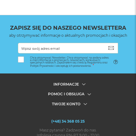
ZAPISZ SIĘ DO NASZEGO NEWSLETTERA
aby otrzymywać informacje o aktualnych promocjach i okazjach
SUBSKRYB
Chcę otrzymywać Newsletter. Chcę otrzymywać na podany adres
e-mail informacje o promocjach, nowościach, konkursach,
specjalnych rabatach. Zapoznałem się z treścią Regulaminu oraz
Polityki Prywatności i akceptuję ich postanowienia.
INFORMACJE
POMOC I OBSŁUGA
TWOJE KONTO
(+48) 34 368 05 25
Masz pytania? Zadzwoń do nas.
Infolinia czynna PN-PT 9.00 - 17.00