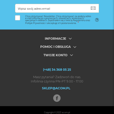
SUBSKRYB
Chcę otrzymywać Newsletter. Chcę otrzymywać na podany adres
e-mail informacje o promocjach, nowościach, konkursach,
specjalnych rabatach. Zapoznałem się z treścią Regulaminu oraz
Polityki Prywatności i akceptuję ich postanowienia.
INFORMACJE
POMOC I OBSŁUGA
TWOJE KONTO
(+48) 34 368 05 25
Masz pytania? Zadzwoń do nas.
Infolinia czynna PN-PT 9.00 - 17.00
SKLEP@ACOM.PL
Copyright © 2023
acom.pl