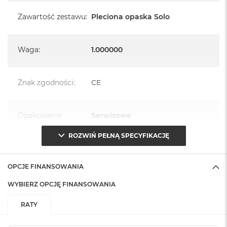
Zawartość zestawu
:
Pleciona opaska Solo
Waga
:
1.000000
Znak zgodności
:
CE
Opakowanie
Serwisowe
(pudełko)
:
ROZWIŃ PEŁNĄ SPECYFIKACJĘ
OPCJE FINANSOWANIA
WYBIERZ OPCJĘ FINANSOWANIA
RATY