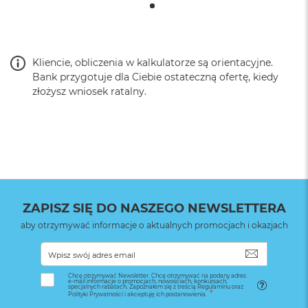
Kliencie, obliczenia w kalkulatorze są orientacyjne.
Bank przygotuje dla Ciebie ostateczną ofertę, kiedy
złożysz wniosek ratalny.
ZAPISZ SIĘ DO NASZEGO NEWSLETTERA
aby otrzymywać informacje o aktualnych promocjach i okazjach
SUBSKRYB
Chcę otrzymywać Newsletter. Chcę otrzymywać na podany adres
e-mail informacje o promocjach, nowościach, konkursach,
specjalnych rabatach. Zapoznałem się z treścią Regulaminu oraz
Polityki Prywatności i akceptuję ich postanowienia.