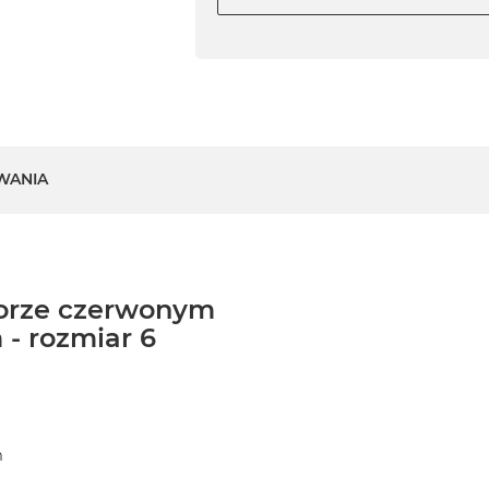
WANIA
lorze czerwonym
- rozmiar 6
m