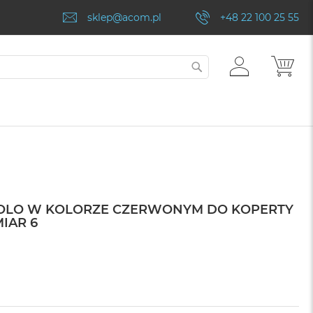
sklep@acom.pl
+48 22 100 25 55
ZALOGUJ
MÓJ
SZUKAJ
SIĘ
SOLO W KOLORZE CZERWONYM DO KOPERTY
IAR 6