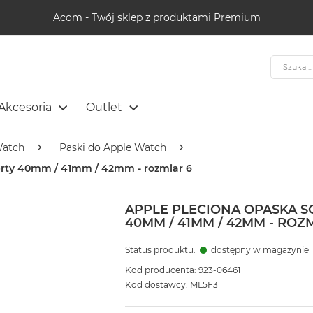
Acom - Twój sklep z produktami Premium
Szukaj
Akcesoria
Outlet
Watch
Paski do Apple Watch
erty 40mm / 41mm / 42mm - rozmiar 6
APPLE PLECIONA OPASKA 
40MM / 41MM / 42MM - ROZM
Status produktu:
dostępny w magazynie
Kod producenta: 923-06461
Kod dostawcy: ML5F3