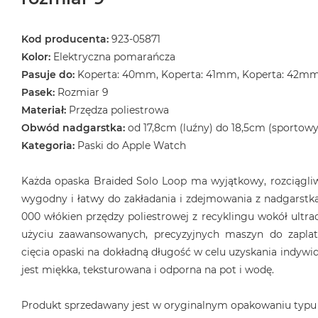
Kod producenta:
923-05871
Kolor:
Elektryczna pomarańcza
Pasuje do:
Koperta: 40mm, Koperta: 41mm, Koperta: 42m
Pasek:
Rozmiar 9
Materiał:
Przędza poliestrowa
Obwód nadgarstka:
od 17,8cm (luźny) do 18,5cm (sportowy
Kategoria:
Paski do Apple Watch
Każda opaska Braided Solo Loop ma wyjątkowy, rozciągliwy
wygodny i łatwy do zakładania i zdejmowania z nadgarstka
000 włókien przędzy poliestrowej z recyklingu wokół ultrac
użyciu zaawansowanych, precyzyjnych maszyn do zaplat
cięcia opaski na dokładną długość w celu uzyskania indyw
jest miękka, teksturowana i odporna na pot i wodę.
Produkt sprzedawany jest w oryginalnym opakowaniu typu