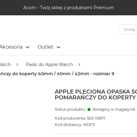
Acom - Twój sklep z produktami Premium
Szukaj
Akcesoria
Outlet
Watch
Paski do Apple Watch
rańczy do koperty 40mm / 41mm / 42mm - rozmiar 9
APPLE PLECIONA OPASKA S
POMARAŃCZY DO KOPERTY 4
Status produktu:
dostępny w magazynie
Kod producenta: 923-05871
Kod dostawcy: MJJF3