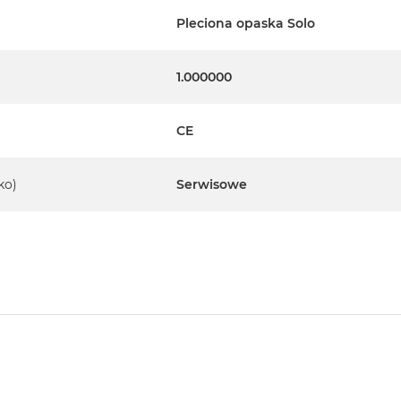
Pleciona opaska Solo
1.000000
CE
ko)
Serwisowe