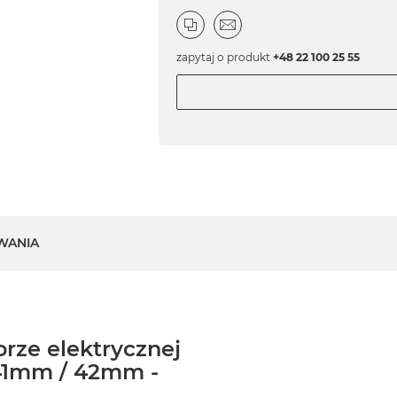
zapytaj o produkt
+48 22 100 25 55
WANIA
orze elektrycznej
41mm / 42mm -