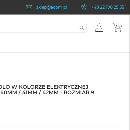
sklep@acom.pl
+48 22 100 25 55
ZALOGUJ
MÓJ
SZUKAJ
SIĘ
OLO W KOLORZE ELEKTRYCZNEJ
0MM / 41MM / 42MM - ROZMIAR 9