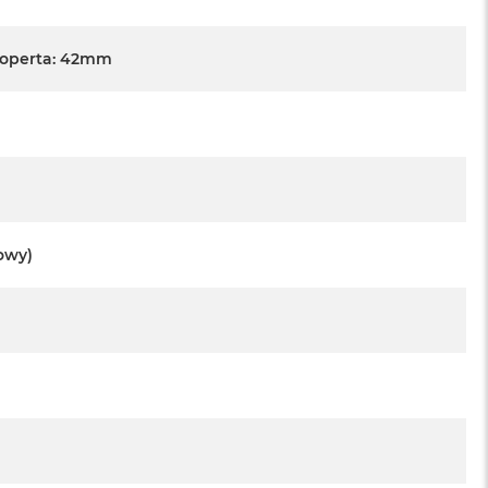
Koperta: 42mm
towy)