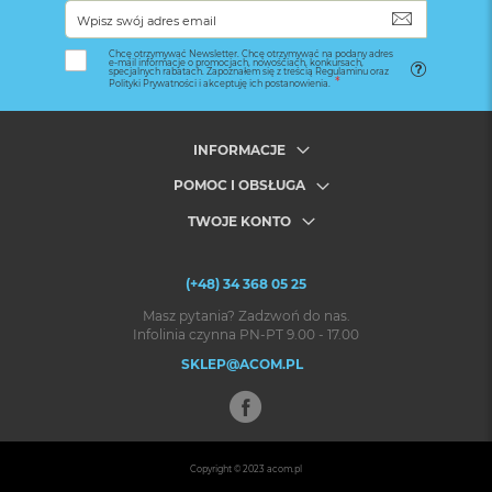
SUBSKRYB
Chcę otrzymywać Newsletter. Chcę otrzymywać na podany adres
e-mail informacje o promocjach, nowościach, konkursach,
specjalnych rabatach. Zapoznałem się z treścią Regulaminu oraz
Polityki Prywatności i akceptuję ich postanowienia.
INFORMACJE
POMOC I OBSŁUGA
TWOJE KONTO
(+48) 34 368 05 25
Masz pytania? Zadzwoń do nas.
Infolinia czynna PN-PT 9.00 - 17.00
SKLEP@ACOM.PL
Copyright © 2023
acom.pl