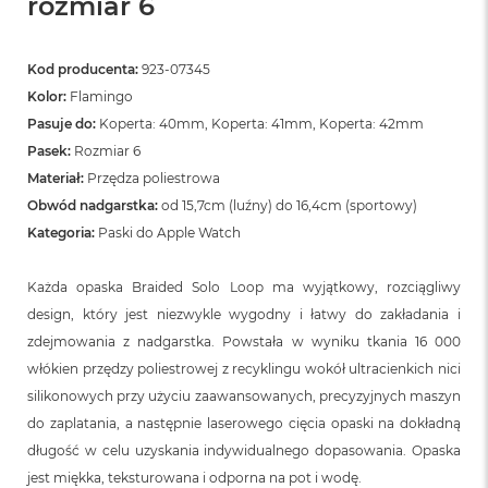
rozmiar 6
Kod producenta:
923-07345
Kolor:
Flamingo
Pasuje do:
Koperta: 40mm, Koperta: 41mm, Koperta: 42mm
Pasek:
Rozmiar 6
Materiał:
Przędza poliestrowa
Obwód nadgarstka:
od 15,7cm (luźny) do 16,4cm (sportowy)
Kategoria:
Paski do Apple Watch
Każda opaska Braided Solo Loop ma wyjątkowy, rozciągliwy
design, który jest niezwykle wygodny i łatwy do zakładania i
zdejmowania z nadgarstka. Powstała w wyniku tkania 16 000
włókien przędzy poliestrowej z recyklingu wokół ultracienkich nici
silikonowych przy użyciu zaawansowanych, precyzyjnych maszyn
do zaplatania, a następnie laserowego cięcia opaski na dokładną
długość w celu uzyskania indywidualnego dopasowania. Opaska
jest miękka, teksturowana i odporna na pot i wodę.