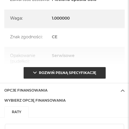
Waga
:
1.000000
Znak zgodności
:
CE
Opakowanie
Serwisowe
(pudełko)
:
ROZWIŃ PEŁNĄ SPECYFIKACJĘ
OPCJE FINANSOWANIA
WYBIERZ OPCJĘ FINANSOWANIA
RATY