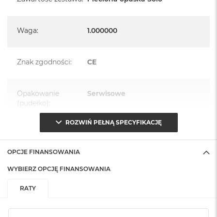
Waga
:
1.000000
Znak zgodności
:
CE
Opakowanie
Serwisowe
(pudełko)
:
ROZWIŃ PEŁNĄ SPECYFIKACJĘ
OPCJE FINANSOWANIA
WYBIERZ OPCJĘ FINANSOWANIA
RATY