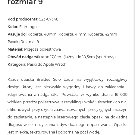
rozmiar 9
Kod producenta:
923-07348
Kolor:
Flamingo
Pasuje do:
Koperta: 40mm, Koperta: 41mm, Koperta: 42mm
Pasek:
Rozmiar 9
Materiał:
Przędza poliestrowa
Obwód nadgarstka:
od 17,8cm (luźny) do 18,5cm (sportowy)
Kategoria:
Paski do Apple Watch
Każda opaska Braided Solo Loop ma wyjątkowy, rozciągliwy
design, który jest niezwykle wygodny i łatwy do zakładania i
zdejmowania z nadgarstka. Powstała w wyniku tkania 16 000
włókien przędzy poliestrowej z recyklingu wokół ultracienkich nici
silikonowych przy użyciu zaawansowanych, precyzyjnych maszyn
do zaplatania, a następnie laserowego cięcia opaski na dokładną
długość w celu uzyskania indywidualnego dopasowania. Opaska
jest miękka, teksturowana i odporna na pot i wodę.