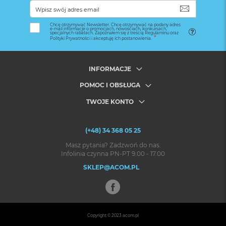
SUBSKRYB
Chcę otrzymywać Newsletter. Chcę otrzymywać na podany adres
e-mail informacje o promocjach, nowościach, konkursach,
specjalnych rabatach. Zapoznałem się z treścią Regulaminu oraz
Polityki Prywatności i akceptuję ich postanowienia.
INFORMACJE
POMOC I OBSŁUGA
TWOJE KONTO
(+48) 34 368 05 25
Masz pytania? Zadzwoń do nas.
Infolinia czynna PN-PT 9.00 - 17.00
SKLEP@ACOM.PL
Copyright © 2023
acom.pl