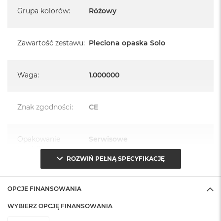
Grupa kolorów
:
Różowy
Zawartość zestawu
:
Pleciona opaska Solo
Waga
:
1.000000
Znak zgodności
:
CE
Opakowanie
Serwisowe
(pudełko)
:
ROZWIŃ PEŁNĄ SPECYFIKACJĘ
OPCJE FINANSOWANIA
WYBIERZ OPCJĘ FINANSOWANIA