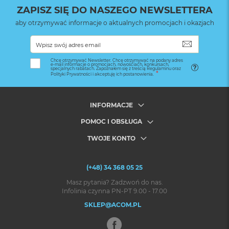
ZAPISZ SIĘ DO NASZEGO NEWSLETTERA
aby otrzymywać informacje o aktualnych promocjach i okazjach
SUBSKRYB
Chcę otrzymywać Newsletter. Chcę otrzymywać na podany adres
e-mail informacje o promocjach, nowościach, konkursach,
specjalnych rabatach. Zapoznałem się z treścią Regulaminu oraz
Polityki Prywatności i akceptuję ich postanowienia.
INFORMACJE
POMOC I OBSŁUGA
TWOJE KONTO
(+48) 34 368 05 25
Masz pytania? Zadzwoń do nas.
Infolinia czynna PN-PT 9.00 - 17.00
SKLEP@ACOM.PL