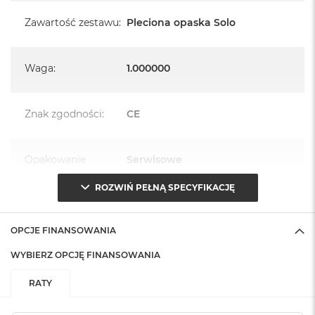
Zawartość zestawu
:
Pleciona opaska Solo
Waga
:
1.000000
Znak zgodności
:
CE
Opakowanie
Serwisowe
(pudełko)
:
ROZWIŃ PEŁNĄ SPECYFIKACJĘ
OPCJE FINANSOWANIA
WYBIERZ OPCJĘ FINANSOWANIA
RATY