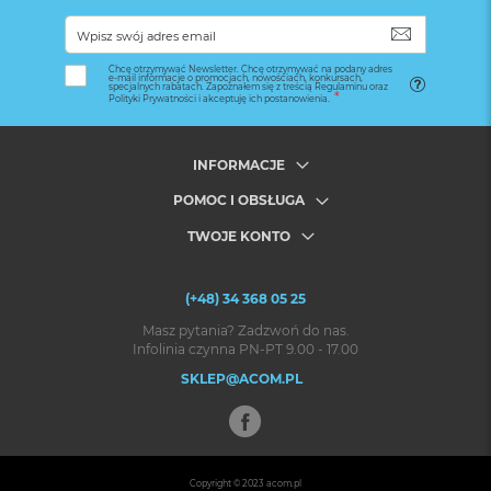
SUBSKRYB
Chcę otrzymywać Newsletter. Chcę otrzymywać na podany adres
e-mail informacje o promocjach, nowościach, konkursach,
specjalnych rabatach. Zapoznałem się z treścią Regulaminu oraz
Polityki Prywatności i akceptuję ich postanowienia.
INFORMACJE
POMOC I OBSŁUGA
TWOJE KONTO
(+48) 34 368 05 25
Masz pytania? Zadzwoń do nas.
Infolinia czynna PN-PT 9.00 - 17.00
SKLEP@ACOM.PL
Copyright © 2023
acom.pl