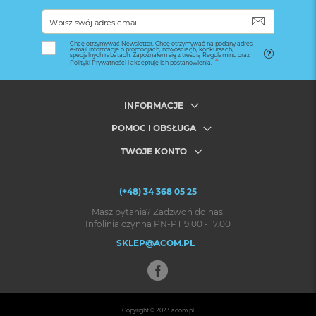
SUBSKRYB
Chcę otrzymywać Newsletter. Chcę otrzymywać na podany adres
e-mail informacje o promocjach, nowościach, konkursach,
specjalnych rabatach. Zapoznałem się z treścią Regulaminu oraz
Polityki Prywatności i akceptuję ich postanowienia.
INFORMACJE
POMOC I OBSŁUGA
TWOJE KONTO
(+48) 34 368 05 25
Masz pytania? Zadzwoń do nas.
Infolinia czynna PN-PT 9.00 - 17.00
SKLEP@ACOM.PL
Copyright © 2023
acom.pl