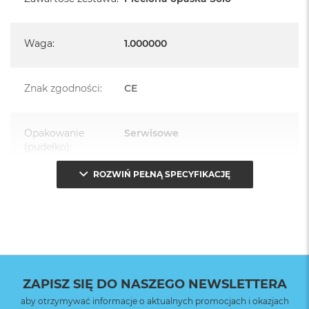
Waga
:
1.000000
Znak zgodności
:
CE
Opakowanie
Serwisowe
(pudełko)
:
ROZWIŃ PEŁNĄ SPECYFIKACJĘ
ZAPISZ SIĘ DO NASZEGO NEWSLETTERA
aby otrzymywać informacje o aktualnych promocjach i okazjach