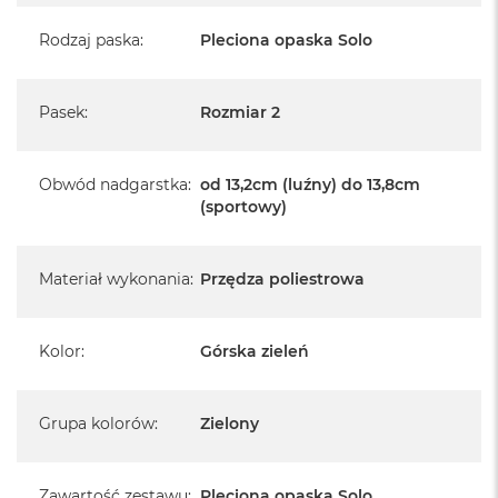
Rodzaj paska
:
Pleciona opaska Solo
Pasek
:
Rozmiar 2
Obwód nadgarstka
:
od 13,2cm (luźny) do 13,8cm
(sportowy)
Materiał wykonania
:
Przędza poliestrowa
Kolor
:
Górska zieleń
Grupa kolorów
:
Zielony
Zawartość zestawu
:
Pleciona opaska Solo