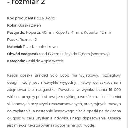
- rozmiar 2
Kod producenta:
923-04579
Kolor:
Górska zieleń
Pasuje do:
Koperta: 40mm, Koperta: 41mm, Koperta: 42mm
Pasek:
Rozmiar 2
Materiał:
Przędza poliestrowa
Obwód nadgarstka:
od 13,2cm (luźny) do 13,8cm (sportowy)
Kategoria:
Paski do Apple Watch
Każda opaska Braided Solo Loop ma wyjątkowy, rozciągliwy
design, który jest niezwykle wygodny i łatwy do zakładania i
zdejmowania z nadgarstka. Powstała w wyniku tkania 16 000
włókien przędzy poliestrowej z recyklingu wokół ultracienkich nici
silikonowych przy użyciu zaawansowanych, precyzyjnych maszyn
do zaplatania, a następnie laserowego cięcia opaski na dokładną
długość w celu uzyskania indywidualnego dopasowania. Opaska
jest miękka, teksturowana i odporna na pot i wodę.