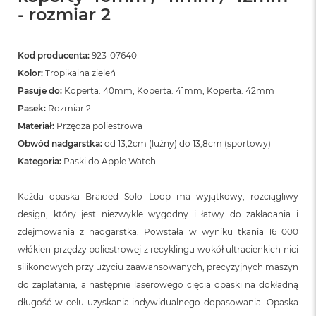
- rozmiar 2
Kod producenta:
923-07640
Kolor:
Tropikalna zieleń
Pasuje do:
Koperta: 40mm, Koperta: 41mm, Koperta: 42mm
Pasek:
Rozmiar 2
Materiał:
Przędza poliestrowa
Obwód nadgarstka:
od 13,2cm (luźny) do 13,8cm (sportowy)
Kategoria:
Paski do Apple Watch
Każda opaska Braided Solo Loop ma wyjątkowy, rozciągliwy
design, który jest niezwykle wygodny i łatwy do zakładania i
zdejmowania z nadgarstka. Powstała w wyniku tkania 16 000
włókien przędzy poliestrowej z recyklingu wokół ultracienkich nici
silikonowych przy użyciu zaawansowanych, precyzyjnych maszyn
do zaplatania, a następnie laserowego cięcia opaski na dokładną
długość w celu uzyskania indywidualnego dopasowania. Opaska