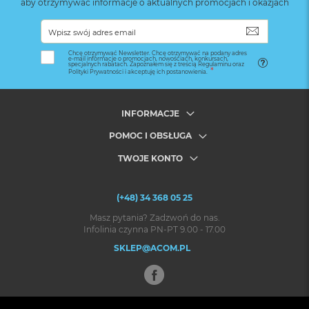
aby otrzymywać informacje o aktualnych promocjach i okazjach
SUBSKRYB
Chcę otrzymywać Newsletter. Chcę otrzymywać na podany adres
e-mail informacje o promocjach, nowościach, konkursach,
specjalnych rabatach. Zapoznałem się z treścią Regulaminu oraz
Polityki Prywatności i akceptuję ich postanowienia.
INFORMACJE
POMOC I OBSŁUGA
TWOJE KONTO
(+48) 34 368 05 25
Masz pytania? Zadzwoń do nas.
Infolinia czynna PN-PT 9.00 - 17.00
SKLEP@ACOM.PL