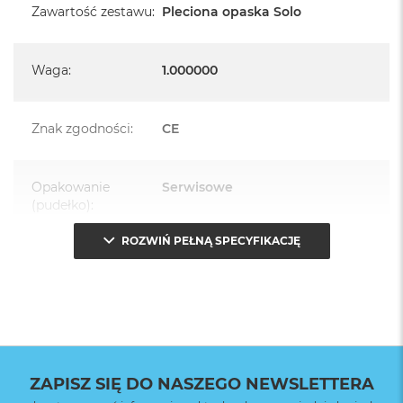
Zawartość zestawu
:
Pleciona opaska Solo
Waga
:
1.000000
Znak zgodności
:
CE
Opakowanie
Serwisowe
(pudełko)
:
ROZWIŃ PEŁNĄ SPECYFIKACJĘ
ZAPISZ SIĘ DO NASZEGO NEWSLETTERA