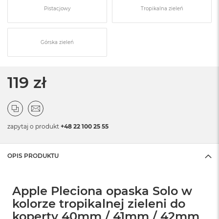
Pistacjowy
Tropikalna zieleń
Górska zieleń
119 zł
zapytaj o produkt
+48 22 100 25 55
OPIS PRODUKTU
Apple Pleciona opaska Solo w
kolorze tropikalnej zieleni do
koperty 40mm / 41mm / 42mm