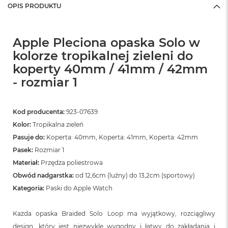
OPIS PRODUKTU
Apple Pleciona opaska Solo w
kolorze tropikalnej zieleni do
koperty 40mm / 41mm / 42mm
- rozmiar 1
Kod producenta:
923-07639
Kolor:
Tropikalna zieleń
Pasuje do:
Koperta: 40mm, Koperta: 41mm, Koperta: 42mm
Pasek:
Rozmiar 1
Materiał:
Przędza poliestrowa
Obwód nadgarstka:
od 12,6cm (luźny) do 13,2cm (sportowy)
Kategoria:
Paski do Apple Watch
Każda opaska Braided Solo Loop ma wyjątkowy, rozciągliwy
design, który jest niezwykle wygodny i łatwy do zakładania i