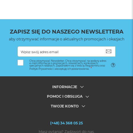
ZAPISZ SIĘ DO NASZEGO NEWSLETTERA
aby otrzymywać informacje o aktualnych promocjach i okazjach
SUBSKRYB
Chcę otrzymywać Newsletter. Chcę otrzymywać na podany adres
e-mail informacje o promocjach, nowościach, konkursach,
specjalnych rabatach. Zapoznałem się z treścią Regulaminu oraz
Polityki Prywatności i akceptuję ich postanowienia.
INFORMACJE
POMOC I OBSŁUGA
TWOJE KONTO
(+48) 34 368 05 25
Masz pytania? Zadzwoń do nas.