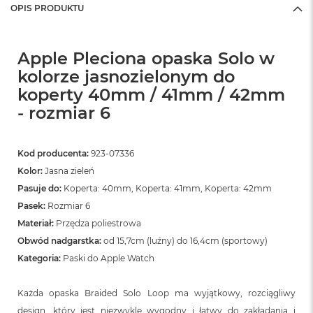
OPIS PRODUKTU
Apple Pleciona opaska Solo w
kolorze jasnozielonym do
koperty 40mm / 41mm / 42mm
- rozmiar 6
Kod producenta:
923-07336
Kolor:
Jasna zieleń
Pasuje do:
Koperta: 40mm, Koperta: 41mm, Koperta: 42mm
Pasek:
Rozmiar 6
Materiał:
Przędza poliestrowa
Obwód nadgarstka:
od 15,7cm (luźny) do 16,4cm (sportowy)
Kategoria:
Paski do Apple Watch
Każda opaska Braided Solo Loop ma wyjątkowy, rozciągliwy
design, który jest niezwykle wygodny i łatwy do zakładania i