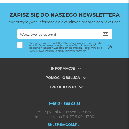
ZAPISZ SIĘ DO NASZEGO NEWSLETTERA
aby otrzymywać informacje o aktualnych promocjach i okazjach
SUBSKRYB
Chcę otrzymywać Newsletter. Chcę otrzymywać na podany adres
e-mail informacje o promocjach, nowościach, konkursach,
specjalnych rabatach. Zapoznałem się z treścią Regulaminu oraz
Polityki Prywatności i akceptuję ich postanowienia.
INFORMACJE
POMOC I OBSŁUGA
TWOJE KONTO
(+48) 34 368 05 25
Masz pytania? Zadzwoń do nas.
Infolinia czynna PN-PT 9.00 - 17.00
SKLEP@ACOM.PL