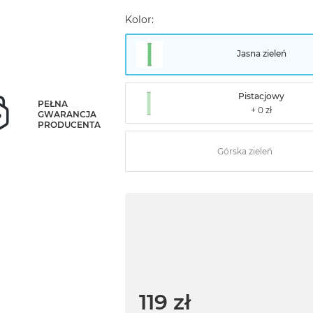
Kolor:
Jasna zieleń
Pistacjowy
PEŁNA
GWARANCJA
PRODUCENTA
Górska zieleń
119 zł