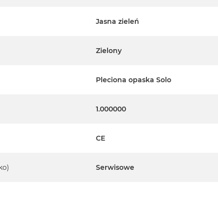
Jasna zieleń
Zielony
Pleciona opaska Solo
1.000000
CE
ko)
Serwisowe