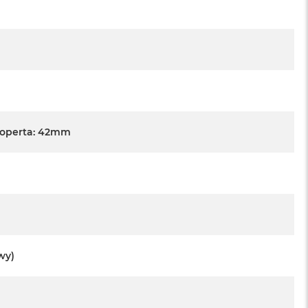
Koperta: 42mm
wy)