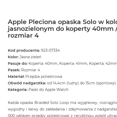
Apple Pleciona opaska Solo w kol
jasnozielonym do koperty 40mm 
rozmiar 4
Kod producenta:
923-07334
Kolor:
Jasna zieleń
Pasuje do:
Koperta: 40mm, Koperta: 41mm, Koperta: 42m
Pasek:
Rozmiar 4
Materiał:
Przędza poliestrowa
Obwód nadgarstka:
od 14,4cm (luźny) do 15cm (sportowy)
Kategoria:
Paski do Apple Watch
Każda opaska Braided Solo Loop ma wyjątkowy, rozciągliwy
wygodny i łatwy do zakładania i zdejmowania z nadgarstka
000 włókien przędzy poliestrowej z recyklingu wokół ultrac