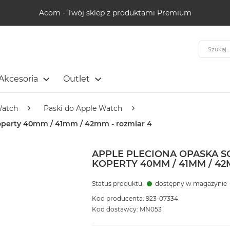
Acom - Twój sklep z produktami Premium
Szukaj
Akcesoria
Outlet
Watch
Paski do Apple Watch
koperty 40mm / 41mm / 42mm - rozmiar 4
APPLE PLECIONA OPASKA 
KOPERTY 40MM / 41MM / 42
Status produktu:
dostępny w magazynie
Kod producenta: 923-07334
Kod dostawcy: MN053