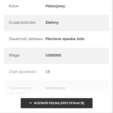
Kolor
:
Pistacjowy
Grupa kolorów
:
Zielony
Zawartość zestawu
:
Pleciona opaska Solo
Waga
:
1.000000
Znak zgodności
:
CE
Opakowanie
Serwisowe
(pudełko)
:
ROZWIŃ PEŁNĄ SPECYFIKACJĘ