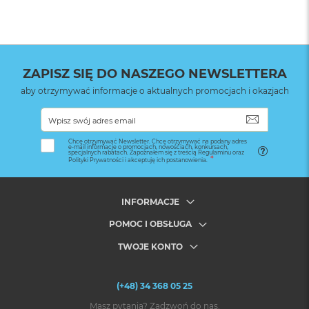
ZAPISZ SIĘ DO NASZEGO NEWSLETTERA
aby otrzymywać informacje o aktualnych promocjach i okazjach
SUBSKRYB
Chcę otrzymywać Newsletter. Chcę otrzymywać na podany adres
e-mail informacje o promocjach, nowościach, konkursach,
specjalnych rabatach. Zapoznałem się z treścią Regulaminu oraz
Polityki Prywatności i akceptuję ich postanowienia.
INFORMACJE
POMOC I OBSŁUGA
TWOJE KONTO
(+48) 34 368 05 25
Masz pytania? Zadzwoń do nas.