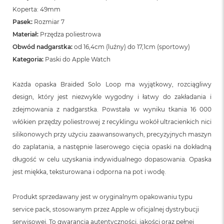
Koperta: 49mm
Pasek:
Rozmiar 7
Materiał:
Przędza poliestrowa
Obwód nadgarstka:
od 16,4cm (luźny) do 17,1cm (sportowy)
Kategoria:
Paski do Apple Watch
Każda opaska Braided Solo Loop ma wyjątkowy, rozciągliwy
design, który jest niezwykle wygodny i łatwy do zakładania i
zdejmowania z nadgarstka. Powstała w wyniku tkania 16 000
włókien przędzy poliestrowej z recyklingu wokół ultracienkich nici
silikonowych przy użyciu zaawansowanych, precyzyjnych maszyn
do zaplatania, a następnie laserowego cięcia opaski na dokładną
długość w celu uzyskania indywidualnego dopasowania. Opaska
jest miękka, teksturowana i odporna na pot i wodę.
Produkt sprzedawany jest w oryginalnym opakowaniu typu
service pack, stosowanym przez Apple w oficjalnej dystrybucji
serwisowej. To gwarancja autentyczności, jakości oraz pełnej