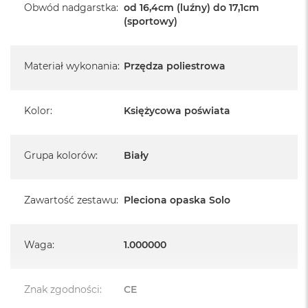
Obwód nadgarstka
:
od 16,4cm (luźny) do 17,1cm
(sportowy)
Materiał wykonania
:
Przędza poliestrowa
Kolor
:
Księżycowa poświata
Grupa kolorów
:
Biały
Zawartość zestawu
:
Pleciona opaska Solo
Waga
:
1.000000
Znak zgodności
:
CE