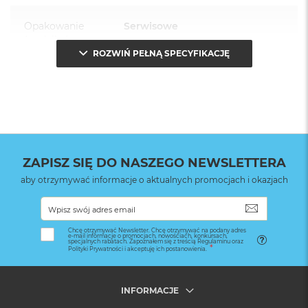
Opakowanie
Serwisowe
(pudełko)
:
ROZWIŃ PEŁNĄ SPECYFIKACJĘ
ZAPISZ SIĘ DO NASZEGO NEWSLETTERA
aby otrzymywać informacje o aktualnych promocjach i okazjach
SUBSKRYB
Chcę otrzymywać Newsletter. Chcę otrzymywać na podany adres
e-mail informacje o promocjach, nowościach, konkursach,
specjalnych rabatach. Zapoznałem się z treścią Regulaminu oraz
Polityki Prywatności i akceptuję ich postanowienia.
INFORMACJE