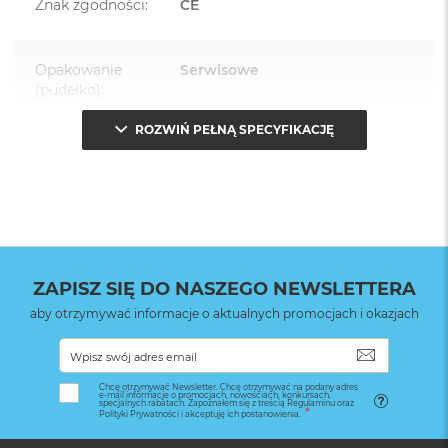
Znak zgodności
:
CE
Opakowanie
Serwisowe
(pudełko)
:
ROZWIŃ PEŁNĄ SPECYFIKACJĘ
ZAPISZ SIĘ DO NASZEGO NEWSLETTERA
aby otrzymywać informacje o aktualnych promocjach i okazjach
SUBSKRYB
Chcę otrzymywać Newsletter. Chcę otrzymywać na podany adres
e-mail informacje o promocjach, nowościach, konkursach,
specjalnych rabatach. Zapoznałem się z treścią Regulaminu oraz
Polityki Prywatności i akceptuję ich postanowienia.