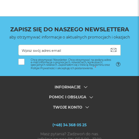
ZAPISZ SIĘ DO NASZEGO NEWSLETTERA
aby otrzymywać informacje o aktualnych promocjach i okazjach
SUBSKRYB
Chcę otrzymywać Newsletter. Chcę otrzymywać na podany adres
e-mail informacje o promocjach, nowościach, konkursach,
specjalnych rabatach. Zapoznałem się z treścią Regulaminu oraz
Polityki Prywatności i akceptuję ich postanowienia.
INFORMACJE
POMOC I OBSŁUGA
TWOJE KONTO
(+48) 34 368 05 25
Masz pytania? Zadzwoń do nas.