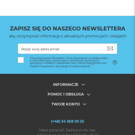
ZAPISZ SIĘ DO NASZEGO NEWSLETTERA
aby otrzymywać informacje o aktualnych promocjach i okazjach
SUBSKRYB
Chcę otrzymywać Newsletter. Chcę otrzymywać na podany adres
e-mail informacje o promocjach, nowościach, konkursach,
specjalnych rabatach. Zapoznałem się z treścią Regulaminu oraz
Polityki Prywatności i akceptuję ich postanowienia.
INFORMACJE
POMOC I OBSŁUGA
TWOJE KONTO
(+48) 34 368 05 25
Masz pytania? Zadzwoń do nas.