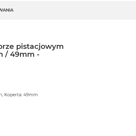
WANIA
lorze pistacjowym
m / 49mm -
m, Koperta: 49mm
)