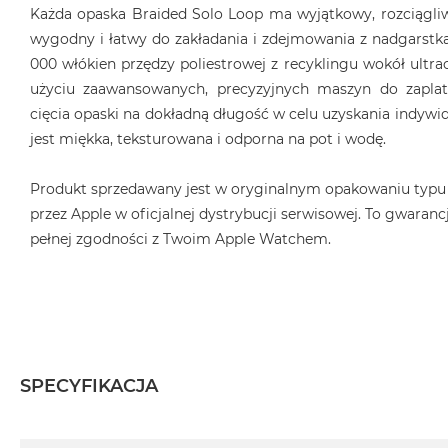
Każda opaska Braided Solo Loop ma wyjątkowy, rozciągliwy
wygodny i łatwy do zakładania i zdejmowania z nadgarstka
000 włókien przędzy poliestrowej z recyklingu wokół ultrac
użyciu zaawansowanych, precyzyjnych maszyn do zaplat
cięcia opaski na dokładną długość w celu uzyskania indyw
jest miękka, teksturowana i odporna na pot i wodę.
Produkt sprzedawany jest w oryginalnym opakowaniu typu
przez Apple w oficjalnej dystrybucji serwisowej. To gwarancj
pełnej zgodności z Twoim Apple Watchem.
SPECYFIKACJA