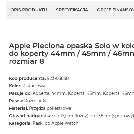
OPIS PRODUKTU
SPECYFIKACJA
OPCJE FINANSO
Apple Pleciona opaska Solo w ko
do koperty 44mm / 45mm / 46m
rozmiar 8
Kod producenta:
923-05858
Kolor:
Pistacjowy
Pasuje do:
Koperta: 44mm, Koperta: 45mm, Koperta: 46m
Pasek:
Rozmiar 8
Materiał:
Przędza poliestrowa
Obwód nadgarstka:
od 17,1cm (luźny) do 17,8cm (sportowy
Kategoria:
Paski do Apple Watch