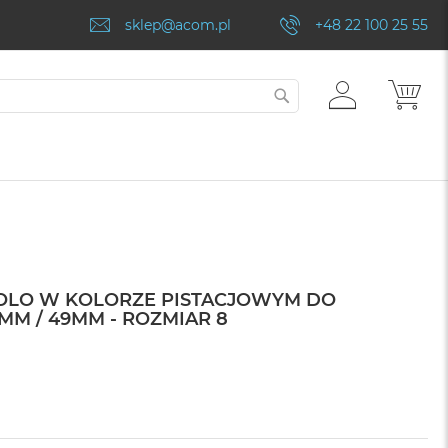
sklep@acom.pl
+48 22 100 25 55
ZALOGUJ
MÓJ
SZUKAJ
SIĘ
SOLO W KOLORZE PISTACJOWYM DO
MM / 49MM - ROZMIAR 8