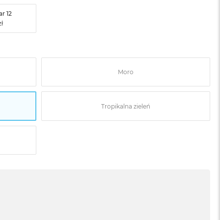
r 12
Moro
Tropikalna zieleń