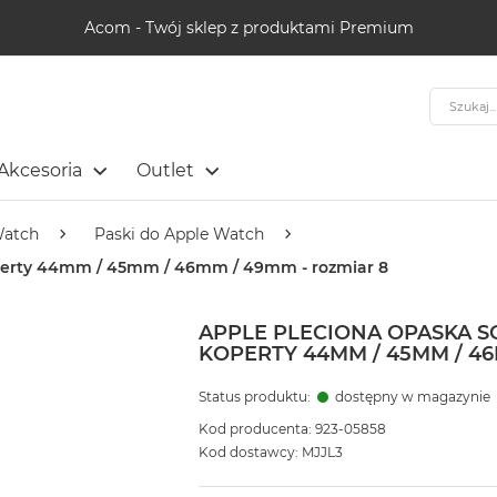
Acom - Twój sklep z produktami Premium
Szukaj
Akcesoria
Outlet
Watch
Paski do Apple Watch
operty 44mm / 45mm / 46mm / 49mm - rozmiar 8
APPLE PLECIONA OPASKA 
KOPERTY 44MM / 45MM / 46
Status produktu:
dostępny w magazynie
Kod producenta: 923-05858
Kod dostawcy: MJJL3