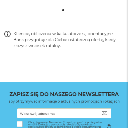
Kliencie, obliczenia w kalkulatorze są orientacyjne.
Bank przygotuje dla Ciebie ostateczną ofertę, kiedy
złożysz wniosek ratalny.
ZAPISZ SIĘ DO NASZEGO NEWSLETTERA
aby otrzymywać informacje o aktualnych promocjach i okazjach
SUBSKRYB
Chcę otrzymywać Newsletter. Chcę otrzymywać na podany adres
e-mail informacje o promocjach, nowościach, konkursach,
specjalnych rabatach. Zapoznałem się z treścią Regulaminu oraz