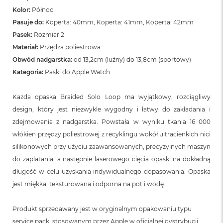
Kolor:
Północ
Pasuje do:
Koperta: 40mm, Koperta: 41mm, Koperta: 42mm
Pasek:
Rozmiar 2
Materiał:
Przędza poliestrowa
Obwód nadgarstka:
od 13,2cm (luźny) do 13,8cm (sportowy)
Kategoria:
Paski do Apple Watch
Każda opaska Braided Solo Loop ma wyjątkowy, rozciągliwy
design, który jest niezwykle wygodny i łatwy do zakładania i
zdejmowania z nadgarstka. Powstała w wyniku tkania 16 000
włókien przędzy poliestrowej z recyklingu wokół ultracienkich nici
silikonowych przy użyciu zaawansowanych, precyzyjnych maszyn
do zaplatania, a następnie laserowego cięcia opaski na dokładną
długość w celu uzyskania indywidualnego dopasowania. Opaska
jest miękka, teksturowana i odporna na pot i wodę.
Produkt sprzedawany jest w oryginalnym opakowaniu typu
service pack, stosowanym przez Apple w oficjalnej dystrybucji