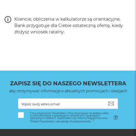
Kliencie, obliczenia w kalkulatorze są orientacyjne.
Bank przygotuje dla Ciebie ostateczną ofertę, kiedy
złożysz wniosek ratalny.
ZAPISZ SIĘ DO NASZEGO NEWSLETTERA
aby otrzymywać informacje o aktualnych promocjach i okazjach
SUBSKRYB
Chcę otrzymywać Newsletter. Chcę otrzymywać na podany adres
e-mail informacje o promocjach, nowościach, konkursach,
specjalnych rabatach. Zapoznałem się z treścią Regulaminu oraz
Polityki Prywatności i akceptuję ich postanowienia.