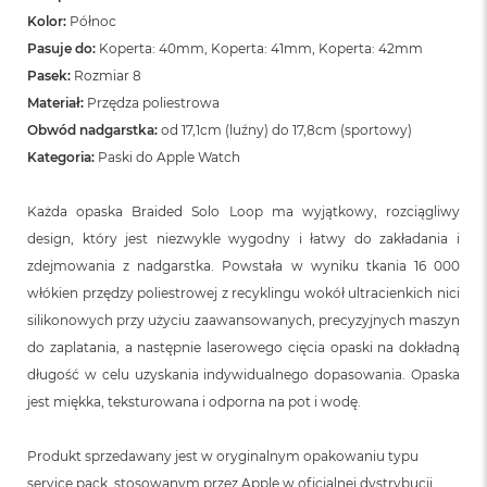
Kolor:
Północ
Pasuje do:
Koperta: 40mm, Koperta: 41mm, Koperta: 42mm
Pasek:
Rozmiar 8
Materiał:
Przędza poliestrowa
Obwód nadgarstka:
od 17,1cm (luźny) do 17,8cm (sportowy)
Kategoria:
Paski do Apple Watch
Każda opaska Braided Solo Loop ma wyjątkowy, rozciągliwy
design, który jest niezwykle wygodny i łatwy do zakładania i
zdejmowania z nadgarstka. Powstała w wyniku tkania 16 000
włókien przędzy poliestrowej z recyklingu wokół ultracienkich nici
silikonowych przy użyciu zaawansowanych, precyzyjnych maszyn
do zaplatania, a następnie laserowego cięcia opaski na dokładną
długość w celu uzyskania indywidualnego dopasowania. Opaska
jest miękka, teksturowana i odporna na pot i wodę.
Produkt sprzedawany jest w oryginalnym opakowaniu typu
service pack, stosowanym przez Apple w oficjalnej dystrybucji