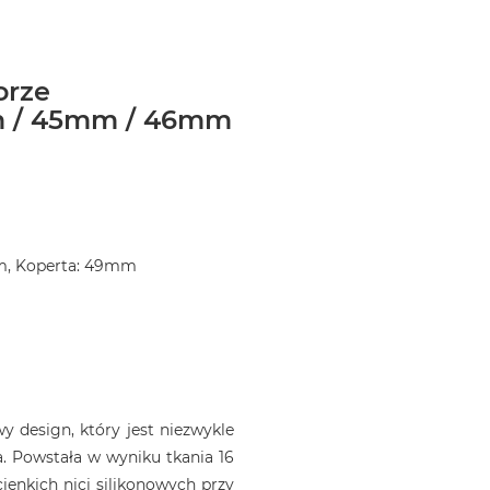
orze
m / 45mm / 46mm
m, Koperta: 49mm
)
 design, który jest niezwykle
. Powstała w wyniku tkania 16
ienkich nici silikonowych przy