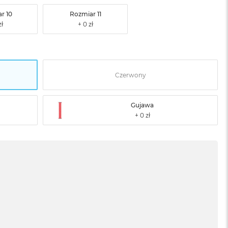
r 10
Rozmiar 11
Czerwony
Gujawa