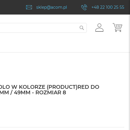
sklep@acom.pl
+48 22 100 25 55
ZALOGUJ
MÓJ
SZUKAJ
SIĘ
SOLO W KOLORZE (PRODUCT)RED DO
MM / 49MM - ROZMIAR 8