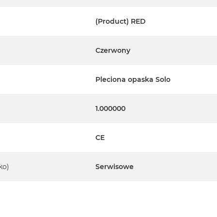
(Product) RED
Czerwony
Pleciona opaska Solo
1.000000
CE
ko)
Serwisowe