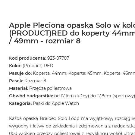
Apple Pleciona opaska Solo w kol
(PRODUCT)RED do koperty 44m
/ 49mm - rozmiar 8
Kod producenta:
923-07707
Kolor:
(Product) RED
Pasuje do:
Koperta: 44mm, Koperta: 45mm, Koperta: 46m
Pasek:
Rozmiar 8
Materiał:
Przędza poliestrowa
Obwód nadgarstka:
od 17,1cm (luźny) do 17,8cm (sportowy
Kategoria:
Paski do Apple Watch
Każda opaska Braided Solo Loop ma wyjątkowy, rozciągliwy
wygodny i łatwy do zakładania i zdejmowania z nadgarstka
000 włókien przędzy poliestrowej z recyklingu wokół ultrac