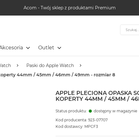
Acom - Twój sklep z produktami Premium
Szukaj
Akcesoria
Outlet
Watch
Paski do Apple Watch
 koperty 44mm / 45mm / 46mm / 49mm - rozmiar 8
APPLE PLECIONA OPASKA 
KOPERTY 44MM / 45MM / 46
Status produktu:
dostępny w magazynie
Kod producenta: 923-07707
Kod dostawcy: MPCF3