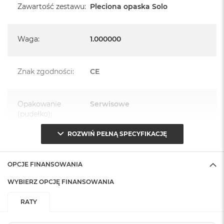
Zawartość zestawu
:
Pleciona opaska Solo
Waga
:
1.000000
Znak zgodności
:
CE
Opakowanie
Serwisowe
(pudełko)
:
ROZWIŃ PEŁNĄ SPECYFIKACJĘ
OPCJE FINANSOWANIA
WYBIERZ OPCJĘ FINANSOWANIA
RATY