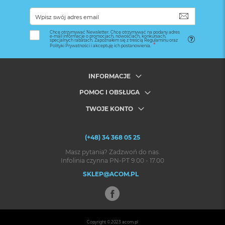
SUBSKRYB
Chcę otrzymywać Newsletter. Chcę otrzymywać na podany adres
e-mail informacje o promocjach, nowościach, konkursach,
specjalnych rabatach. Zapoznałem się z treścią Regulaminu oraz
Polityki Prywatności i akceptuję ich postanowienia.
INFORMACJE
POMOC I OBSŁUGA
TWOJE KONTO
(+48) 34 368 05 25
Masz pytania? Zadzwoń do nas.
Infolinia czynna PN-PT 9.00 - 17.00
SKLEP@ACOM.PL
Copyright © 2023
acom.pl