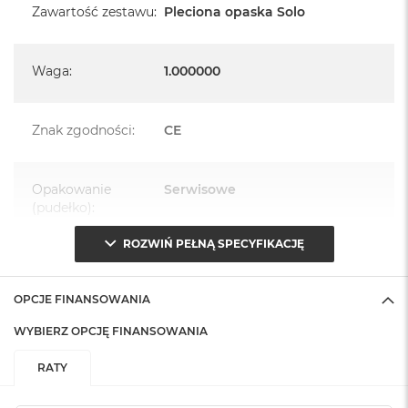
Zawartość zestawu
:
Pleciona opaska Solo
Waga
:
1.000000
Znak zgodności
:
CE
Opakowanie
Serwisowe
(pudełko)
:
ROZWIŃ PEŁNĄ SPECYFIKACJĘ
OPCJE FINANSOWANIA
WYBIERZ OPCJĘ FINANSOWANIA
RATY