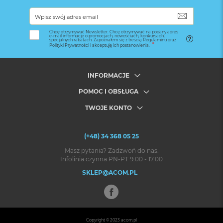
SUBSKRYB
Chcę otrzymywać Newsletter. Chcę otrzymywać na podany adres
e-mail informacje o promocjach, nowościach, konkursach,
specjalnych rabatach. Zapoznałem się z treścią Regulaminu oraz
Polityki Prywatności i akceptuję ich postanowienia.
INFORMACJE
POMOC I OBSŁUGA
TWOJE KONTO
(+48) 34 368 05 25
Masz pytania? Zadzwoń do nas.
Infolinia czynna PN-PT 9.00 - 17.00
SKLEP@ACOM.PL
Copyright © 2023
acom.pl