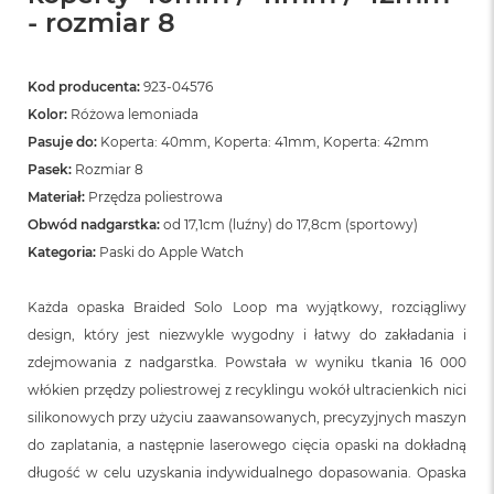
- rozmiar 8
Kod producenta:
923-04576
Kolor:
Różowa lemoniada
Pasuje do:
Koperta: 40mm, Koperta: 41mm, Koperta: 42mm
Pasek:
Rozmiar 8
Materiał:
Przędza poliestrowa
Obwód nadgarstka:
od 17,1cm (luźny) do 17,8cm (sportowy)
Kategoria:
Paski do Apple Watch
Każda opaska Braided Solo Loop ma wyjątkowy, rozciągliwy
design, który jest niezwykle wygodny i łatwy do zakładania i
zdejmowania z nadgarstka. Powstała w wyniku tkania 16 000
włókien przędzy poliestrowej z recyklingu wokół ultracienkich nici
silikonowych przy użyciu zaawansowanych, precyzyjnych maszyn
do zaplatania, a następnie laserowego cięcia opaski na dokładną
długość w celu uzyskania indywidualnego dopasowania. Opaska