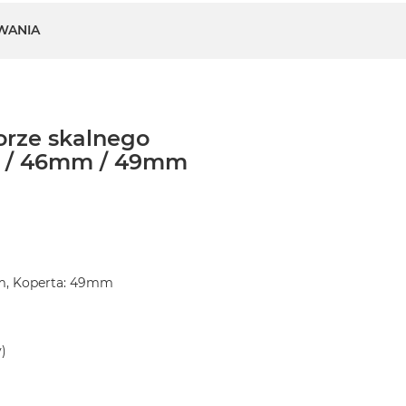
WANIA
orze skalnego
m / 46mm / 49mm
m, Koperta: 49mm
)