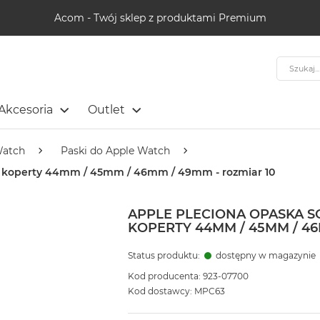
Acom - Twój sklep z produktami Premium
Szukaj
Akcesoria
Outlet
Watch
Paski do Apple Watch
do koperty 44mm / 45mm / 46mm / 49mm - rozmiar 10
APPLE PLECIONA OPASKA S
KOPERTY 44MM / 45MM / 46
Status produktu:
dostępny w magazynie
Kod producenta: 923-07700
Kod dostawcy: MPC63