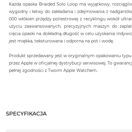
Każda opaska Braided Solo Loop ma wyjątkowy, rozciągliwy
wygodny i łatwy do zakładania i zdejmowania z nadgarstka
000 włókien przędzy poliestrowej z recyklingu wokół ultrac
użyciu zaawansowanych, precyzyjnych maszyn do zaplat
cięcia opaski na dokładną długość w celu uzyskania indyw
jest miękka, teksturowana i odporna na pot i wodę.
Produkt sprzedawany jest w oryginalnym opakowaniu typu
przez Apple w oficjalnej dystrybucji serwisowej. To gwarancj
pełnej zgodności z Twoim Apple Watchem.
SPECYFIKACJA