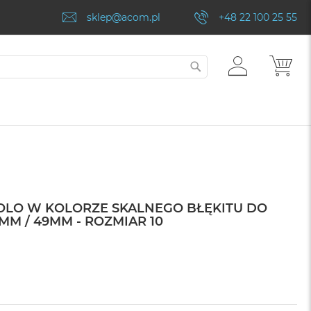
sklep@acom.pl
+48 22 100 25 55
ZALOGUJ
MÓJ
SZUKAJ
SIĘ
OLO W KOLORZE SKALNEGO BŁĘKITU DO
MM / 49MM - ROZMIAR 10