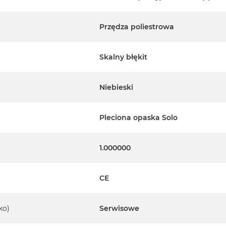
Przędza poliestrowa
Skalny błękit
Niebieski
Pleciona opaska Solo
1.000000
CE
ko)
Serwisowe