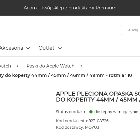
Acom - Twój sklep z produktami Premium
Szukaj
Akcesoria
Outlet
Watch
Paski do Apple Watch
ńczy do koperty 44mm / 45mm / 46mm / 49mm - rozmiar 10
APPLE PLECIONA OPASKA 
DO KOPERTY 44MM / 45MM /
Status produktu:
dostępny w magazynie
Kod producenta: 923-08726
Kod dostawcy: MQYU3