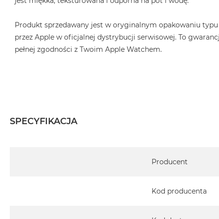
jest miękka, teksturowana i odporna na pot i wodę.
Produkt sprzedawany jest w oryginalnym opakowaniu typu
przez Apple w oficjalnej dystrybucji serwisowej. To gwarancj
pełnej zgodności z Twoim Apple Watchem.
SPECYFIKACJA
Specyfikacja
Producent
Kod producenta