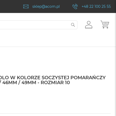
sklep@acom.pl
+48 22 100 25 55
ZALOGUJ
MÓJ
SZUKAJ
SIĘ
SOLO W KOLORZE SOCZYSTEJ POMARAŃCZY
 46MM / 49MM - ROZMIAR 10