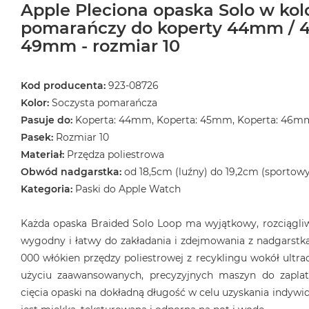
Apple Pleciona opaska Solo w kol
pomarańczy do koperty 44mm / 
49mm - rozmiar 10
Kod producenta:
923-08726
Kolor:
Soczysta pomarańcza
Pasuje do:
Koperta: 44mm, Koperta: 45mm, Koperta: 46m
Pasek:
Rozmiar 10
Materiał:
Przędza poliestrowa
Obwód nadgarstka:
od 18,5cm (luźny) do 19,2cm (sportowy
Kategoria:
Paski do Apple Watch
Każda opaska Braided Solo Loop ma wyjątkowy, rozciągliwy
wygodny i łatwy do zakładania i zdejmowania z nadgarstka
000 włókien przędzy poliestrowej z recyklingu wokół ultrac
użyciu zaawansowanych, precyzyjnych maszyn do zaplat
cięcia opaski na dokładną długość w celu uzyskania indyw