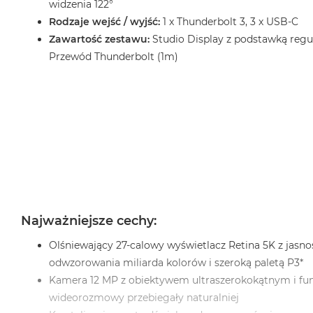
widzenia 122°
Rodzaje wejść / wyjść:
1 x Thunderbolt 3, 3 x USB-C
Zawartość zestawu:
Studio Display z podstawką regul
Przewód Thunderbolt (1m)
Najważniejsze cechy:
Olśniewający 27‑calowy wyświetlacz Retina 5K z jasno
odwzorowania miliarda kolorów i szeroką paletą P3*
Kamera 12 MP z obiektywem ultraszerokokątnym i fu
wideorozmowy przebiegały naturalniej