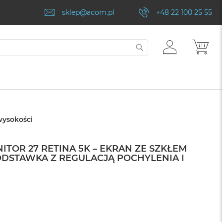
sklep@acom.pl
+48 22 100 25 55
ZALOGUJ
MÓJ
SZUKAJ
SIĘ
wysokości
ITOR 27 RETINA 5K – EKRAN ZE SZKŁEM
DSTAWKA Z REGULACJĄ POCHYLENIA I