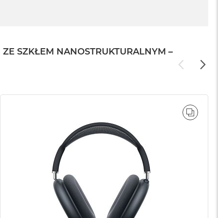
N ZE SZKŁEM NANOSTRUKTURALNYM –
WNAJ
PORÓ