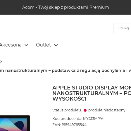
Acom - Twój sklep z produktami Premium
Szukaj
Akcesoria
Outlet
łem nanostrukturalnym – podstawka z regulacją pochylenia i 
APPLE STUDIO DISPLAY MON
NANOSTRUKTURALNYM – PO
WYSOKOŚCI
Status produktu:
produkt niedostępny
Kod producenta: MYJJ3MP/A
EAN: 195949765544