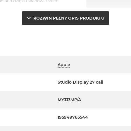
niach dzięki układowi trzech
z dźwiękiem przestrzennym
ROZWIŃ PEŁNY OPIS PRODUKTU
Apple
Studio Display 27 cali
MYJJ3MP/A
195949765544