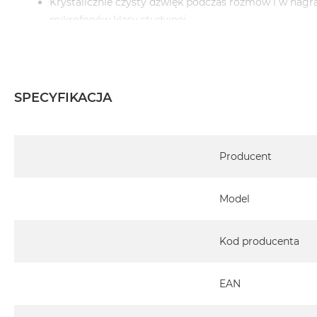
Krystalicznie czysty dźwięk podczas rozmów i w nagra
mikrofonów klasy studyjnej
Fantastyczne brzmienie systemu sześciu głośników 
Jeden port Thunderbolt 3, trzy porty USB‑C
Możliwość ładowania laptopa Mac mocą 96 W
Dostępna wersja ze szkłem nanostrukturalnym
SPECYFIKACJA
Różne podstawki do wyboru
Specyfikacja
Producent
Model
Kod producenta
EAN