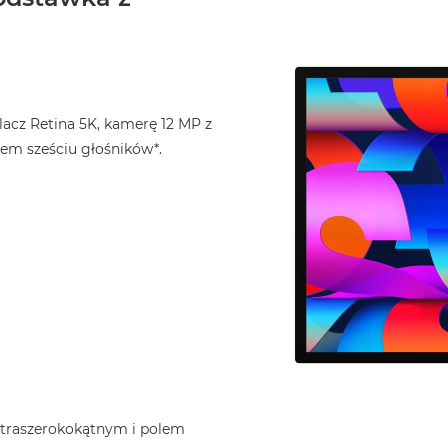
lacz Retina 5K, kamerę 12 MP z
tem sześciu głośników*.
traszeroko­kątnym i polem